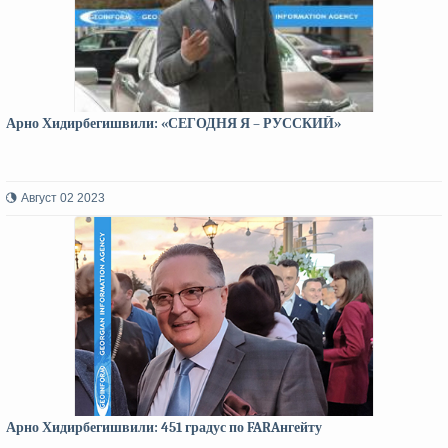
Арно Хидирбегишвили: «СЕГОДНЯ Я – РУССКИЙ»
Август 02 2023
Арно Хидирбегишвили: 451 градус по FARAнгейту