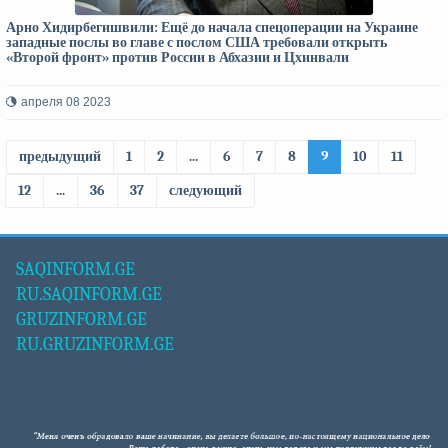
Арно Хидирбегишвили: Ещё до начала спецоперации на Украине
западные послы во главе с послом США требовали открыть
«Второй фронт» против России в Абхазии и Цхинвали
апреля 08 2023
предыдущий
1
2
...
6
7
8
9
10
11
12
...
36
37
следующий
SAQINFORM.GE
RU.SAQINFORM.GE
GRUZINFORM.GE
RU.GRUZINFORM.GE