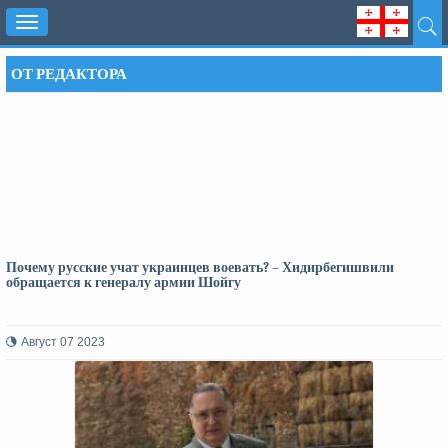
Toggle
navigation
ОТ РЕДАКТОРА
Почему русские учат украинцев воевать? – Хидирбегишвили
обращается к генералу армии Шойгу
Август 07 2023