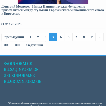
Дмитрий Медведев: Никол Пашинян может болезненно
приземлиться между стульями Евразийского экономического союза
и Евросоюза
мая 26 2026
предыдущий
1
2
3
4
5
6
7
8
9
...
300
301
следующий
SAQINFORM.GE
RU.SAQINFORM.GE
GRUZINFORM.GE
RU.GRUZINFORM.GE