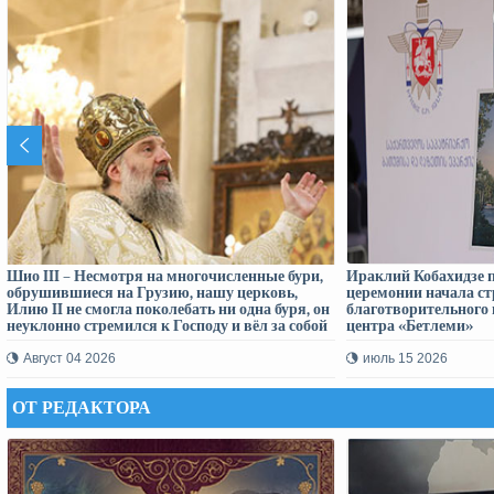
Шио III – Несмотря на многочисленные бури,
Ираклий Кобахидзе п
обрушившиеся на Грузию, нашу церковь,
церемонии начала ст
Илию II не смогла поколебать ни одна буря, он
благотворительного 
неуклонно стремился к Господу и вёл за собой
центра «Бетлеми»
весь народ
Август 04 2026
июль 15 2026
ОТ РЕДАКТОРА