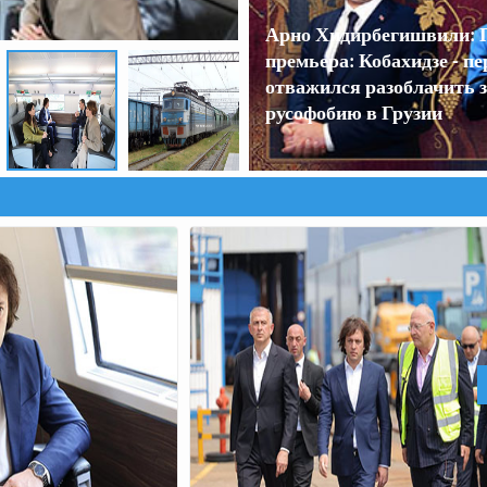
Арно Хидирбегишвили: 
премьера: Кобахидзе - пе
отважился разоблачить 
русофобию в Грузии