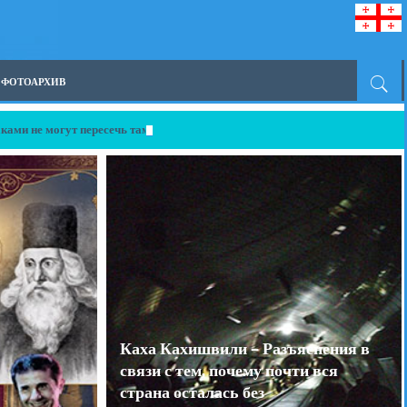
ФОТОАРХИВ
ками не могут пересечь таможенно-пропускные пункты Грузии
Каха Кахишвили – Разъяснения в
связи с тем, почему почти вся
МИД Азербайджана
страна осталась без