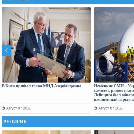
В Киев прибыл глава МИД Азербайджана
Немецкие СМИ – Укр
самолет, рядом с ко
Лейпцига был обнар
начиненный взрывча
боеприпасами
Август 07 2026
Август 07 2026
РЕЛИГИЯ