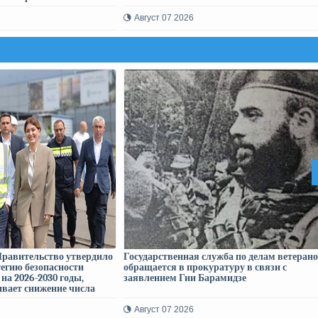
Август 07 2026
Правительство утвердило
Государственная служба по делам ветеран
егию безопасности
обращается в прокуратуру в связи с
на 2026-2030 годы,
заявлением Гии Барамидзе
вает снижение числа
вших в результате
ых происшествий на 25%
Август 07 2026