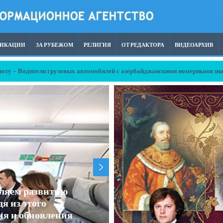
ЛИКАЦИИ
ЗА РУБЕЖОМ
РЕЛИГИЯ
ОТ РЕДАКТОРА
ВИДЕОАРХИВ
ту – Водители грузовых автомобилей с азербайджанскими номерными зна
в была отправлена
узию
В Киев прибыл глава 