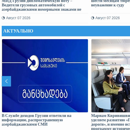
МИД Грузии дипломатическую ноту –
шести месяцам тюре
Водители грузовых автомобилей с
неуважение к суду
азербайджанскими номерными знаками не
могут пересечь таможенно-пропускные
пункты Грузии
Август 07 2026
Август 07 2026
АКТУАЛЬНО
В Службе доходов Грузии ответили на
Мариам Квривишвил
информацию, распространенную
уделяем развитию «
азербайджанскими СМИ
дороги», и именно ис
программу историче