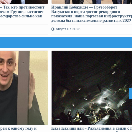
 Тех, кто противостоит
Ираклий Кобахидзе — Грузооборот
есам Грузии, настигнет
Батумского порта достиг рекордного
государство сильно как
показателя; наша портовая инфраструкту
должна быть максимально развита, к 2029
году запланирован приём первых судов в
Анаклии
Август 07 2026
ен к одному году и
Каха Кахишвили – Разъяснения в связи с т