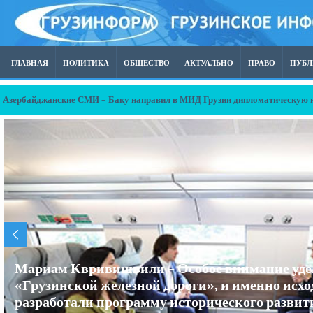
ГЛАВНАЯ
ПОЛИТИКА
ОБЩЕСТВО
АКТУАЛЬНО
ПРАВО
ПУБ
Азербайджанские СМИ – Баку направил в МИД Грузии дипломатическую но
Еще одна партия сельскохозяйственных грузо
​​из России в Армению через Азербайджан и Гр