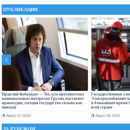
ПУБЛИКАЦИИ
Ираклий Кобахидзе — Тех, кто противостоит
Государственная эле
национальным интересам Грузии, настигнет
Электроснабжение ча
правосудие; сегодня государство сильно как
в ближайшее время б
никогда
всей стране
Август 07 2026
Август 06 2026
ЗА РУБЕЖОМ