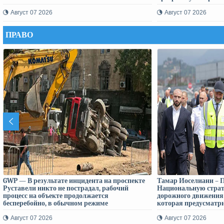
обновления
Август 07 2026
Август 07 2026
ПРАВО
GWP — В результате инцидента на проспекте
Тамар Иоселиани – 
Руставели никто не пострадал, рабочий
Национальную страт
процесс на объекте продолжается
дорожного движения 
бесперебойно, в обычном режиме
которая предусматри
погибших и пострада
дорожно-транспортн
Август 07 2026
Август 07 2026