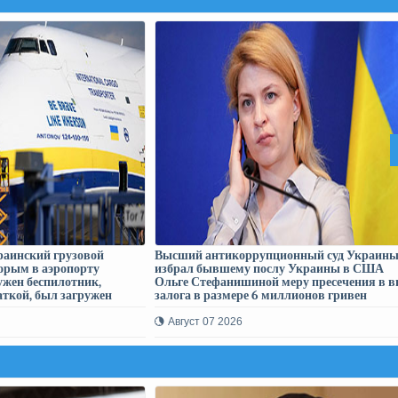
аинский грузовой
Высший антикоррупционный суд Украин
торым в аэропорту
избрал бывшему послу Украины в США
ужен беспилотник,
Ольге Стефанишиной меру пресечения в в
ткой, был загружен
залога в размере 6 миллионов гривен
Август 07 2026