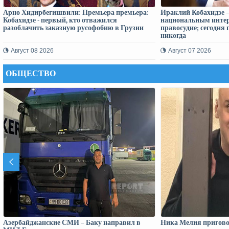
Арно Хидирбегишвили: Премьера премьера:
Ираклий Кобахидзе —
Кобахидзе - первый, кто отважился
национальным интер
разоблачить заказную русофобию в Грузии
правосудие; сегодня 
никогда
Август 08 2026
Август 07 2026
ОБЩЕСТВО
Азербайджанские СМИ – Баку направил в
Ника Мелия приговор