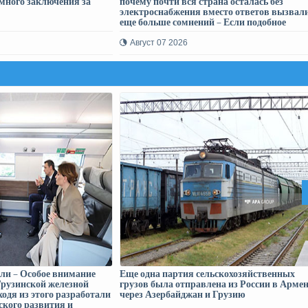
много заключения за
почему почти вся страна осталась без
электроснабжения вместо ответов вызвал
еще больше сомнений – Если подобное
отключение было неизбежным, почему не
предупредили население?
Август 07 2026
и – Особое внимание
Еще одна партия сельскохозяйственных
Грузинской железной
грузов была отправлена ​​из России в Арме
ходя из этого разработали
через Азербайджан и Грузию
ского развития и