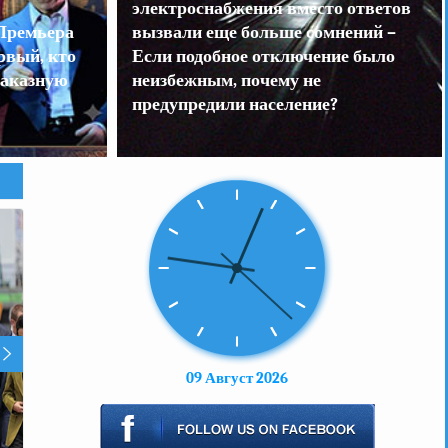
электроснабжения вместо ответов
Премьера
вызвали еще больше сомнений –
рвый, кто
Если подобное отключение было
заказную
неизбежным, почему не
предупредили население?
09 Август 2026