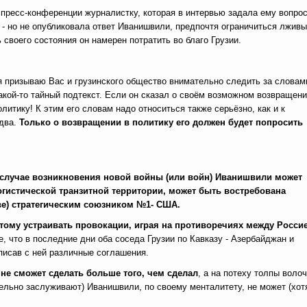
 пресс-конференции журналистку, которая в интервью задала ему вопрос
 - но не опубликовала ответ Иванишвили, предпочтя ограничиться лжив
своего состояния он намерен потратить во благо Грузии.
 я призываю Вас и грузинского общество внимательно следить за словам
акой-то тайный подтекст. Если он сказал о своём возможном возвращени
олитику! К этим его словам надо относиться также серьёзно, как и к
-два.
Только о возвращении в политику его должен будет попросить
 случае возникновения новой войны (или войн) Иванишвили может
логистической транзитной территории, может быть востребована
е) стратегическим союзником №1- США.
этому устраивать провокации, играя на противоречиях между Росси
, что в последние дни оба соседа Грузии по Кавказу - Азербайджан и
писав с ней различные соглашения.
не сможет сделать больше того, чем сделал
, а на потеху толпы волоч
ельно заслуживают) Иванишвили, по своему менталитету, не может (хот