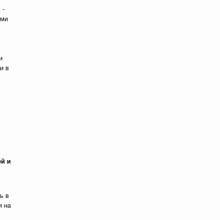
 -
ыми
и
и в
ей и
ь в
я на