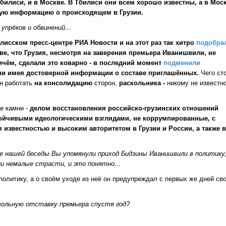
билиси, и в Москве. В Тбилиси они всем хорошо известны, а в Мос
жную информацию о происходящем в Грузии.
 упрёков и обвинений…
лисском пресс-центре РИА Новости и на этот раз так хитро
подобра
ве, что Грузия, несмотря на заверения премьера Иванишвили, не
ичём, сделали это коварно
-
в последний момент
подменили
, ни имея достоверной информации о составе приглашённых.
Чего ст
н работать
на консолидацию
сторон,
раскольника -
никому не известн
е камни -
делом восстановления российско-грузинских отношений
ойчивыми идеологическими взглядами, не коррумпированные, с
звестностью и высоким авторитетом в Грузии и России, а также в
ле нашей беседы Вы упомянули приход Бидзины Иванишвили в политику,
узии немалые страсти, и это понятно…
олитику, а о своём уходе из неё он предупреждал с первых же дней св
вольную отставку премьера спустя год?