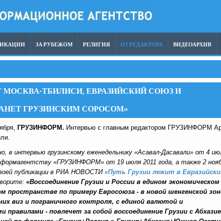
ЛИКАЦИИ
ЗА РУБЕЖОМ
РЕЛИГИЯ
ОТ РЕДАКТОРА
ВИДЕОАРХИВ
 МОСКВА-ТБИЛИСИ, ЕВРАЗИЙСКИЙ СОЮЗ И
АНЕТ ГРУЗИНСКИМ СОРОСОМ»
ября,
ГРУЗИНФОРМ.
Интервью с главным редактором ГРУЗИНФОРМ
А
ли.
рно, в интервью грузинскому еженедельнику «Асавал-Дасавали» от 4 ию
информагентству «ГРУЗИНФОРМ» от 19 июля 2011 года, а также 2 ноя
 своей публикации в РИА НОВОСТИ
«Путь Грузии лежит в Евразийски
оворите:
«Воссоединение Грузии и России в едином экономическом
м пространстве по примеру Евросоюза - в новой шенгенской зон
них виз и пограничного контроля, с единой валютой и
 правилами - повлечет за собой воссоединение Грузии с Абхазие