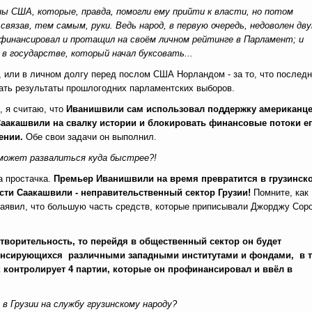
ны США, которые, правда, помогли ему прийти к власти, но потом
связав, тем самым, руки. Ведь народ, в первую очередь, недоволен дв
финансировал и протащил на своём личном рейтинге в Парламент; и
в государстве, который начал буксовать...
и, или в личном долгу перед послом США Норландом - за то, что послед
ать результаты прошлогодних парламентских выборов.
 я считаю, что
Иванишвили сам использовал поддержку американц
Саакашвили на свалку истории и блокировать финансовые потоки е
ении.
Обе свои задачи он выполнил.
» может развалиться куда быстрее?!
а простачка.
Премьер Иванишвили на время превратится в грузинск
сти Саакашвили - неправительственный сектор Грузии!
Помните, как
заявил, что большую часть средств, которые приписывали Джорджу Соро
готворительность, то перейдя в общественный сектор он будет
спонсирующихся различными западными институтами и фондами, в 
к контролирует 4 партии, которые он профинансировал и вв
ёл
в
 Грузии на службу грузинскому народу?