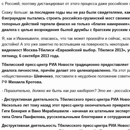
с Россией, поэтому дистанцировал от этого процесса даже российских
Скажу больше:
за последние годы мы не раз были свидетелями, ка
бэкграундом пытались строить российско-грузинский мост своими 
топорных действий терпели фиаско не только «благие намерения»,
диалога с целью возрождения былой дружбы с братским русским 
Я, как и Иванишвили, опасаюсь, что так может произойти и сейчас, ес
достойно! А это уже заметно по всплывшим на поверхность некоторым п
видеомост Москва-Тбилиси «Евразийский выбор. Тбилиси 2013», 
пятницу, 6 сентября 2013 года.
Тбилисский пресс-центр РИА Новости традиционно предоставляе
диалога личностям, причём делает это целенаправленно.
На этот р
«общественника»
Шевченко
, поставили в неудобное положение совет
РФ
Михаила Кротов
а.
- Поразительно, должно же быть как раз наоборот?
Это же - российс
- Деструктивная деятельность Тбилисского пресс-центра РИА Новос
Несколько лет тому назад этот пресс-центр
окончательно
преврати
Гиги Бокерия и Вано Мерабишвили - начиная их штатными экспер
типа Олега Панфилова, русскоязычными блоггерами и сотрудника
Деструктивная деятельность Тбилисского пресс-центра РИА Новост