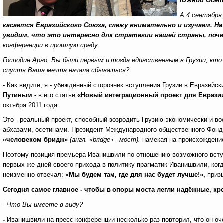
Южной Осет
А 4 сентября
касается Евразийского Союза, слежу внимательно и изучаем. На
увидим, что это интересно для стратегии нашей страны, поче
конференции в прошлую среду.
Господин Арно, Вы были первым и тогда единственным в Грузии, кто
спустя Ваша мечта начала сбываться?
- Как видите, я - убеждённый сторонник вступления Грузии в Евразийс
Путиным
-
в его статье
«Новый интеграционный проект для Евразии
октября 2011 года.
Это - реальный проект, способный возродить Грузию экономически и в
абхазами, осетинами. Президент Международного общественного Фон
«человеком бридж»
(
англ. «bridge» - мост
).
намекая на происхожден
Поэтому позиция премьера Иванишвили по отношению возможного всту
первых же дней своего прихода в политику прагматик Иванишвили, когд
неизменно отвечал:
«Мы будем там, где для нас будет лучше!»,
призы
Сегодня самое главное - чтобы в опоры моста легли надёжные, к
- Что Вы имеете в виду?
-
Иванишвили на пресс-конференции несколько раз повторил, что он оч