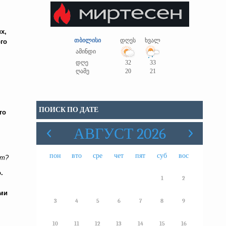
х,
თბილისი
დღეს
ხვალ
го
ამინდი
დღე
32
33
ღამე
20
21
ПОИСК ПО ДАТЕ
го
АВГУСТ 2026
пон
вто
сре
чет
пят
суб
вос
ют?
о
.
1
2
ами
3
4
5
6
7
8
9
10
11
12
13
14
15
16