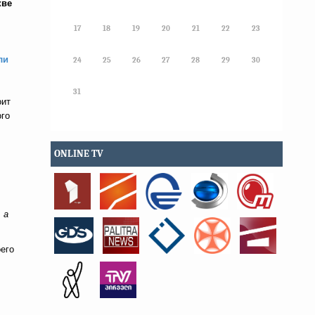
кве
17
18
19
20
21
22
23
ли
24
25
26
27
28
29
30
31
оит
ого
ONLINE TV
 а
оего