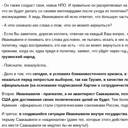
- Он также создаст свои, новые НПО. И правильно он раскритиковал на
что он будет делать со своими миллиардами после ухода из политики?
инсинуациями. А ведь Иванишвили ей ясно ответил, что большую часть 
- А что означали его слова о том, что он может вернуться?
- Если Вы заметили, дорогая коллега, отвечая на каждый Ваш вопрос,
Иванишвили и понимать его слова дословно, не пытаясь искать в них к
политику, надо воспринимать это как есть - что он может вернуться в п
прежним, когда он, едва придя в политику, заявил, что уйдёт через год
грузинский народ.
- Поясните, пожалуйста.
..
- Дело в том, что
сегодня,
в условиях ближневосточного кризиса, в
оказаться перед непростым выбором, так как Грузия, в качестве 
официальным (на основании подписанной Хартии о сотрудничеств
Второе.
Иванишвили - прагматик, а не авантюрист Саакашвили, по
США для достижения своих политических целей не будет.
Тем более
Армения - официально стали стратегическими союзниками России, под
И третье:
в создавшейся ситуации Иванишвили внутри государства 
тюрьму Саакашвили и «националов» (даже тех, которые этого действит
его месте Саакашвили не медлил бы ни минуты!).