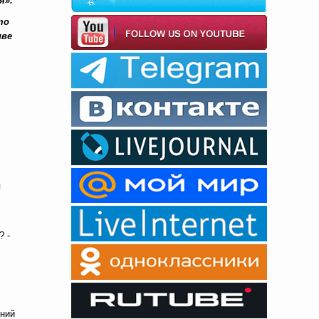
я».
то
иве
я
? -
ений