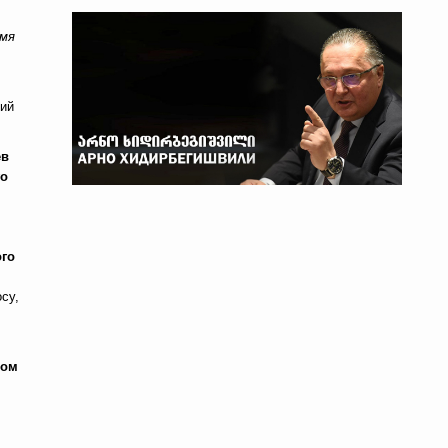
умя
ний
ев
го
ого
су,
том