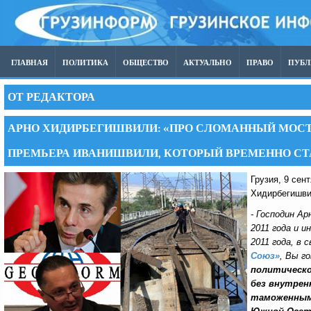
ГЛАВНАЯ
ПОЛИТИКА
ОБЩЕСТВО
АКТУАЛЬНО
ПРАВО
ПУБ
ОТ РЕДАКТОРА
АРНО ХИДИРБЕГИШВИЛИ: «ПРО СЛОМАННЫЙ МОСТ
ПРЕМЬЕРА ИВАНИШВИЛИ, КОТОРЫЙ ВРЕМЕННО СТ
Грузия, 9 сент
Хидирбегишви
- Господин А
2011 года и 
2011 года, в
Союз»
, Вы г
политическо
без внутрен
таможенными