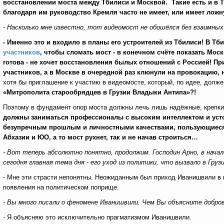
восстановлении моста между Тбилиси и Москвой. Такие есть и в Т
благодаря им руководство Кремля часто не имеет, или имеет ло
- Насколько мне известно, тот видеомост не обошёлся без взаимных
- Именно это и входило в планы его устроителей из Тбилиси
!
В Тби
участников
, чтобы сломать мост - в конечном счёте показать
Моск
готова - не хочет восстановления былых отношений с Россией! Пр
участников
, а в Москве в очередной раз клюнули на провокацию
хотя бы приглашение к участию в видеомосте, который, по идее, долже
«
Митрополита старообрядцев в Грузии Владыки Антипа»?!
Поэтому в фундамент опор моста должны лечь лишь надёжные, крепки
должны заниматься профессионалы с высоким интеллектом и уст
безупречным прошлым и личностными качествами, пользующиеся и
Абхазии и ЮО, а то мост рухнет, так и не начав строиться…
- Вот теперь абсолютно понятно, продолжим. Господин Арно, в нача
сегодня главная тема дня - его уход из политики, что вызвало в Гр
- Мне эти страсти непонятны. Неожиданным был приход Иванишвили в п
появления на политическом поприще.
- Вы много писали о феномене Иванишвили.
Чем Вы объясните добро
- Я объясняю это исключительно прагматизмом Иванишвили.