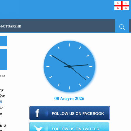
ФОТОАРХИВ
рно
ля
бря
08 Август 2026
й
 и
е
й и