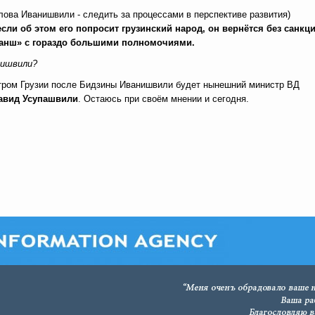
ва Иванишвили - следить за процессами в перспективе развития)
сли об этом его попросит грузинский народ, он вернётся без санкц
бланш» с гораздо большими полномочиями.
нишвили?
стром Грузии после Бидзины Иванишвили будет нынешний министр ВД
авид Усупашвили
. Остаюсь при своём мнении и сегодня.