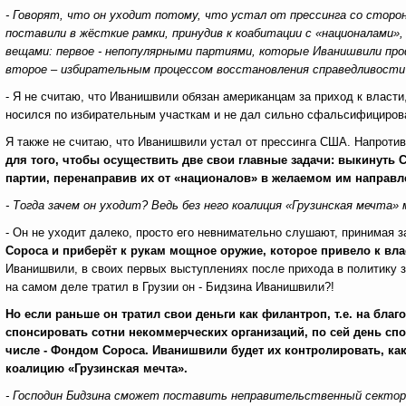
- Говорят, что он уходит потому, что устал от прессинга со сторо
поставили в жёсткие рамки, принудив к коабитации с «националами», 
вещами: первое - непопулярными партиями, которые Иванишвили про
второе – избирательным процессом восстановления справедливости 
- Я не считаю, что Иванишвили обязан американцам за приход к власт
носился по избирательным участкам и не дал сильно сфальсифициров
Я также не считаю, что Иванишвили устал от прессинга США. Напротив,
для того, чтобы осуществить две свои главные задачи: выкинуть 
партии, перенаправив их от «националов» в желаемом им направл
- Тогда зачем он уходит? Ведь без него коалиция «Грузинская мечта
- Он не уходит далеко, просто его невнимательно слушают, принимая з
Сороса и приберёт к рукам мощное оружие, которое привело к вла
Иванишвили, в своих первых выступлениях после прихода в политику 
на самом деле тратил в Грузии он - Бидзина Иванишвили?!
Но если раньше он тратил свои деньги как филантроп, т.е. на бла
спонсировать сотни некоммерческих организаций, по сей день 
числе - Фондом Сороса. Иванишвили будет их контролировать, ка
коалицию «Грузинская мечта».
- Господин Бидзина сможет поставить неправительственный сектор в