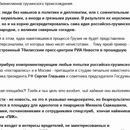
 бизнесменов грузинского происхождения.
к люди без навыков в политике и дипломатии, или с сомнительным
неумелыми, а иногда и грязными руками. В результате их неуклюжи
 но и на корню дискредитировалась сама идея российско-грузинско
народом, с великим северным соседом.
ли в этом, едва наметившемся процессе Грузия не будет представлена
ерсоналиям, от которых явно несёт нечистотами... Тому яркий пример -
устроенный Тбилисским пресс-центром РИА Новости
в прошедшую
т трибуну компроментирующим любые попытки российско-грузинско
аз «постарались» и в Москве - притащили в студию печально известного
ника президента РФ
Сергея Глазьева
и советника председателя Госдумы
кая площадка?! Тогда в чьи цели это входит, чьё задание они выполня
ти - не новость, на это я указывал неоднократно, но безрезультатн
лся в площадку для идеологов и пиарщиков Михеила Саакашвили,
тами, госчиновниками и сотрудниками спецслужб, кончая наёмник
ми «ПИК».
и входит в интересы вредителей, не заинтересованных в