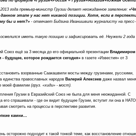
ией по формуле
«Грузия+Россия = Грузия+Абхазия+Южная Осети
 2013 года премьер-министр Грузии делает неожиданное заявление:
«Ч
 данном этапе у нас нет никакой позиции. Хотя, если в перспект
му бы и нет?»
- отвечает Бидзина Иванишвили журналисту на пресс-
 осмелился иметь такую позицию и зафиксировать её. Неужели 2 года
кий Союз ещё за 3 месяца до его официальной презентации
Владимиром
 - будущее, которое рождается сегодня»
в газете «Известия» от 3
осстановить взорванные Саакашвили мосты между грузинами, русскими,
да единства православных народов
Валерий Алексеев
даже назвал мен
ие моей фамилии
(
груз. «хиди» - мост
).
пления Грузии в Евразийский Союз не была для меня неожиданной. С
а его спрашивали - где он видит будущее Грузии, вступит ли она в НАТО
вая смотреть на процессы в перспективе развития.
репкие камни…
ень осторожно подходит к такой тонкой теме, как восстановление отнош