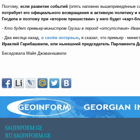
Поэтому,
если развитие событий
(опять напомню вышеприведённые сло
потребует его официального возвращения в активную политику и е
Госдепа и поэтому при «втором пришествии» у него будет «карт-
- Кто будет премьер-министром Грузии в период «отсутствия» Ива
- Два месяца назад,
в своём интервью
,
я сказал, что премьер - мини
Ираклий Гарибашвили, или нынешний председатель Парламента Д
Беседовала Майя Джавахишвили
SAQINFORM.GE
RU.SAQINFORM.GE