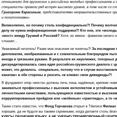
отношениях для грузинских и российских молодых профессионалов и
специалисты провели ряд встреч высокого уровня, в том числе со
Григорием Карасиным
, представителями неправительственных орг
и политологами».
Великолепно, но почему столь конфиденциально?! Почему молчат
делу не нужна информационная поддержка?! Кто они, эти «молод
«мост» между Грузией и Россией?
Хотя, их имена - фамилии ничего не
слышал…
Уважаемый читатель! Разве мои опасения не понятны?!
З
а последние 
дипломатии, необразованные и с сомнительным бэкграундом пыта
иногда и грязными руками. В результате их неуклюжих, топорных 
дискредитировалась сама идея российско-грузинского диалога с 
может, это делалось специально, потому что в случае восстановл
канатам» в обе стороны и уносить «в клюве» свои дивиденды?!
В фундамент опор «моста» должны лечь лишь надёжные, крепкие «кам
заниматься профессионалы с высоким интеллектом и устойчивым
личностными качествами, пользующиеся известностью и высоким а
коррумпированные пройдохи или «зелённые» «грантоеды», а то «мос
Также стало известно, что
Фонд Горчакова
открыл в Тбилиси
Филиал
хорошие, да не будьте вы такими скромными, когда делаете столь бла
КУРСЫ ОБУЧЕНИЯ ЯЗЫКУ, А НЕ УЧЕБНО-ТРЕНИРОВОЧНЫЙ ЦЕНТР 