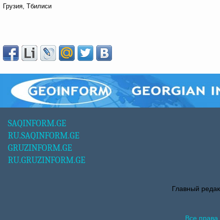
Грузия, Тбилиси
SAQINFORM.GE
RU.SAQINFORM.GE
GRUZINFORM.GE
RU.GRUZINFORM.GE
Главный редак
Все права