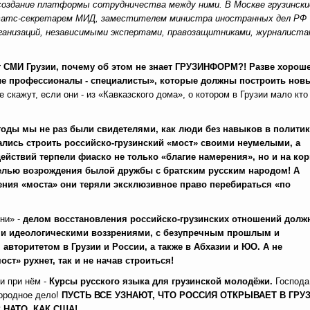
 создание платформы сотрудничества между ними. В Москве грузински
 статс-секретарем МИД, заместителем министра иностранных дел РФ
анизаций, независимыми экспертами, правозащитниками, журналиста
 СМИ Грузии, почему об этом не знает ГРУЗИНФОРМ?! Разве хорош
ые профессионалы - специалисты», которые должны построить нов
 скажут, если они - из «Кавказского дома», о котором в Грузии мало кто
годы мы не раз были свидетелями, как люди без навыков в политик
лись строить российско-грузинский «мост» своими неумелыми, а
действий терпели фиаско не только «благие намерения», но и на ко
целью возрождения былой дружбы с братским русским народом!
А
ения «моста» они теряли эксклюзивное право перебираться «по
ни» -
делом восстановления российско-грузинских отношений дол
и идеологическими воззрениями, с безупречным прошлым и
вторитетом в Грузии и России, а также в Абхазии и ЮО. А не
т» рухнет, так и не начав строиться!
и при нём -
Курсы русского языка для грузинской молодёжи.
Господа
городное дело!
ПУСТЬ ВСЕ УЗНАЮТ, ЧТО РОССИЯ ОТКРЫВАЕТ В ГРУ
НАТО, КАК США!