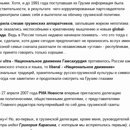
ными. Хотя,
и до 1991 года поступавшая из Грузии информация была
йствительности, в результате чего коррумпированные партсовдеятели
рехитрили самих себя и вылетели на обочину грузинской политики.
рила слезам грузинских аппаратчиков
, заплывшие жирком непотизма
ых оказались неспособными к креативному мышлению и новым
global
-
ада
. Ведь в России только недавно начинали понимать - что это тогда с
и, сделали, хотя даже сегодня предпочитают не произносить вслух име
юзной семьи сначала разогнали по независимым «углам» - республикам,
ых принято говорить только хорошее…
ли
ultra
-
Национальное движение Гамсахурдия
противилось России ка
инского этноса и языка, то
liberal
-
«Национальное движение»
ональных традиций, хранительницу русско-грузинской культуры и симво
тогда «не заметили» и продолжали смотреть на Грузию глазами
о 27 апреля 2007 года
РИА Новости
впервые пригласило делегацию
ыми политическими, общественными деятелями, с представителями
ля Главного редактора популярнейшей по сей день грузинской газеты
ку»! Но, во-первых, в грузинской делегации, кроме меня, руководителей
стра индел
Григория Карасина
, с которым мы встретились первым)
; 