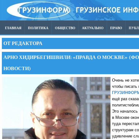
ГЛАВНАЯ
ПОЛИТИКА
ОБЩЕСТВО
АКТУАЛЬНО
ПРАВО
ПУБ
ОТ РЕДАКТОРА
АРНО ХИДИРБЕГИШВИЛИ: «ПРАВДА О МОСКВЕ» (ФО
НОВОСТИ)
Очень не хоте
чтобы писать
ГРУЗИНФОР
ещё раз сказ
политистеблиш
Это началось
в Москве окон
туда перестал
структурам со
удивление сл