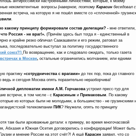
сплошь антироссийски настроенными личностями, которые, к моему
ерзные некомпетентные вопросы
(наверное, поэтому
Карасин
беседовал с
венная встреча, на которую я не пошёл вместе со «сплоченной» грузинс
швили
.
по какому принципу формировали состав делегации? -
мне ответили,
то Россия - не враг!».
(Причём здесь был тогда я - единственный в
лярно и крайне резко обличал Саакашвили и его режим, ратовал за
зыка, последовательно выступал за политику государственного
кий союз?!
)
По возвращению, как и следовало ожидать, только газета
встречах
в Москве
,
остальные ограничились молчанием, или едкими
ую практику
«сотрудничества с врагами»
до тех пор, пока до главного
о ведь и сегодня Москва опять поразительно неразборчива!
личной дипломатии имени А.М. Горчакова
устроил пресс-тур для
ие встречи, в том числе - с
Карасиным
и
Примаковым
. По какому
оторые из которых были не молодыми, а большинство - не грузинскими 
опагандистской телекомпании
ПИК
? Неужели, опять по принципу
хотя там были архиважные детали: к примеру, во время многочасовой
зия, Абхазия и Южная Осетия договорились о конфедерации!
Может быть
Грузии и мнение России на этот счёт?! А ещё
Карасин
заявил, что со