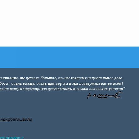
Хидирбегишвили
атериалов с