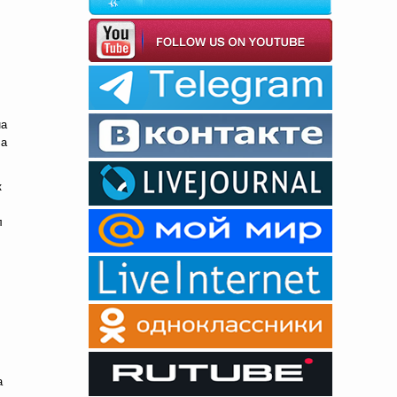
на
 а
к
л
а