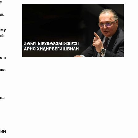
е
ми
ему
ый
е и
рню
жны
ЗИИ