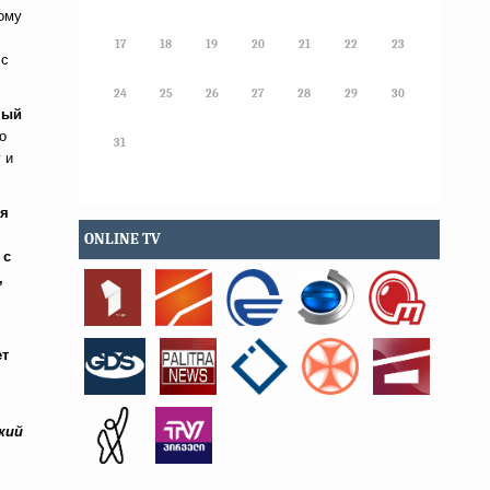
кому
17
18
19
20
21
22
23
 с
24
25
26
27
28
29
30
ный
о
31
 и
ля
ONLINE TV
 с
,
ет
кий