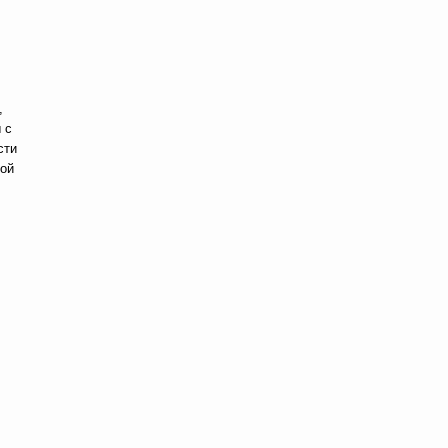
,
 с
сти
ной