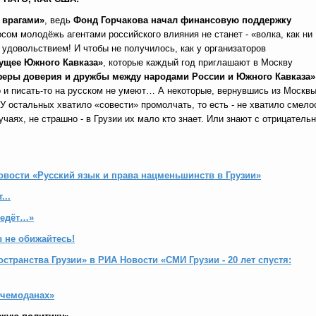
 врагами»
, ведь
Фонд Горчакова начал финансовую поддержку
осом молодёжь агентами российского влияния не станет - «волка, как ни
с удовольствием! И чтобы не получилось, как у организаторов
ущее Южного Кавказа»
, которые каждый год приглашают в Москву
феры доверия и дружбы между народами России и Южного Кавказа»
то и писать-то на русском не умеют… А некоторые, вернувшись из Москвы
 У остальных хватило «совести» промолчать, то есть - не хватило смело
учаях, не страшно - в Грузии их мало кто знает. Или знают с отрицатель
овости «Русский язык и права нацменьшинств в Грузии»
...
ведёт…»
 не обижайтесь!
транства Грузии» в РИА Новости «СМИ Грузии - 20 лет спустя:
 чемоданах»