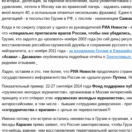
во-вторых, делегация, за парочкой исключений, была укомплектована 
удивлению, летели в Москву как во вражеский лагерь - задавать кав
мной минут 40, а остальным ответил несколькими фразами)
. Единст
делегацией - в посольство Грузии в РФ, с послом - назначенцем
Саака
Когда я по секрету спросил у одного из руководителей
РИА Новости - 
что
«специально пригласили врагов России, чтобы они убедились, ч
Грузии, кто задолго до «розового» ноября 2003 года (по сей день) регу
восстановление российско-грузинской дружбы и сохранение русского я
нейтралитета, а с ноября 2011 года -
за вхождение Грузии в Евразийс
«Асавал – Дасавали»
опубликовала подробные отчёты о
Златоглавых 
редкими отзывами.
Ладно, оставим и это, тем более, что
РИА Новости
продолжало странн
государственного информагентства России не «дошли руки»
Путина
. Н
Показательный пример: 22-27 сентября 2014 года
Фонд поддержки пуб
«грузинских молодых журналистов», организовав в Москве интереснейш
принципу и кто отбирал этих
«грузинских молодых журналистов»,
нек
антироссийскими, в том числе - бывшие сотрудники диверсионно - пр
«сотрудничества с врагами»
с целью их перевоспитания?!
Именно потому эти встречи остались неизвестны в Грузии и грузинам, 
беседы
Карасин
прямо заявил, что Россия заинтересована, чтобы Гру
что-нибудь важнее, чем восстановление территориальной целостности 