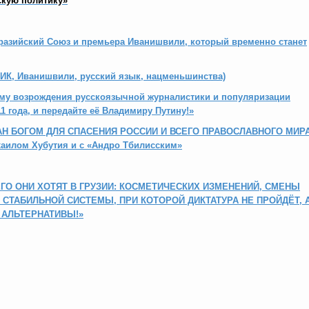
скую политику»
разийский Союз и премьера Иванишвили, который временно станет
ИК, Иванишвили, русский язык, нацменьшинства)
мму возрождения русскоязычной журналистики и популяризации
1 года, и передайте её Владимиру Путину!»
АН БОГОМ ДЛЯ СПАСЕНИЯ РОССИИ И ВСЕГО ПРАВОСЛАВНОГО МИРА!
аилом Хубутия и с «Андро Тбилисским»
ЕГО ОНИ ХОТЯТ В ГРУЗИИ: КОСМЕТИЧЕСКИХ ИЗМЕНЕНИЙ, СМЕНЫ
Й СТАБИЛЬНОЙ СИСТЕМЫ, ПРИ КОТОРОЙ ДИКТАТУРА НЕ ПРОЙДЁТ, 
 АЛЬТЕРНАТИВЫ!»