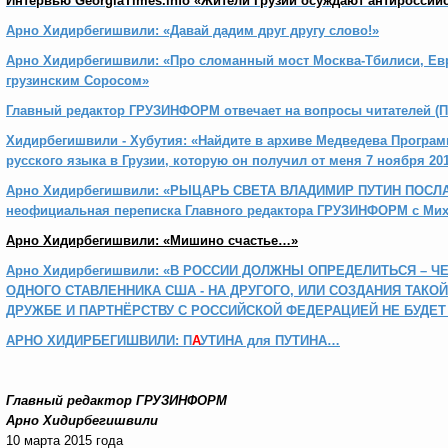
Интервью GeorgiaTimes.info «Жители Грузии осуждают антироссий
Арно Хидирбегишвили: «Давай дадим друг другу слово!»
Арно Хидирбегишвили: «Про сломанный мост Москва-Тбилиси, Ев
грузинским Соросом»
Главный редактор ГРУЗИНФОРМ отвечает на вопросы читателей (П
Хидирбегишвили - Хубутия: «Найдите в архиве Медведева Програ
русского языка в Грузии, которую он получил от меня 7 ноября 201
Арно Хидирбегишвили: «РЫЦАРЬ СВЕТА ВЛАДИМИР ПУТИН ПОСЛ
неофициальная переписка Главного редактора ГРУЗИНФОРМ с Мих
Арно Хидирбегишвили:
«Мишино счастье…»
Арно Хидирбегишвили: «В РОССИИ ДОЛЖНЫ ОПРЕДЕЛИТЬСЯ – Ч
ОДНОГО СТАВЛЕННИКА США - НА ДРУГОГО, ИЛИ СОЗДАНИЯ ТАКО
ДРУЖБЕ И ПАРТНЁРСТВУ С РОССИЙСКОЙ ФЕДЕРАЦИЕЙ НЕ БУДЕТ
АРНО ХИДИРБЕГИШВИЛИ: П
А
УТИНА для ПУТИНА…
Главный редактор ГРУЗИНФОРМ
Арно Хидирбегишвили
10 марта 2015 года