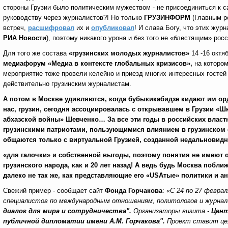
стороны Грузии было политическим мужеством - не присоединиться к с
руководству через журналистов?! Но только
ГРУЗИНФОРМ
(Главным р
встреч,
расшифровал
их и
опубликовал
! И слава Богу, что этих жур
РИА Новости
), поэтому никакого урона и без того не «блестящим» рос
Для того же состава
«грузинских молодых журналистов»
14 -16 октя
медиафорум «Медиа в контексте глобальных кризисов»,
на которо
мероприятие тоже провели келейно и приезд многих интересных гостей
действительно грузинским журналистам.
А потом в Москве удивляются, когда бубыкикабидзе кидают им орд
нас, грузин, сегодня ассоциировалась с открывавшем в Грузии «
абхазской войны» Шевченко… За все эти годы в российских властн
грузинскими патриотами, пользующимися влиянием в грузинском о
общаются только с виртуальной Грузией, созданной недальновид
«для галочки» и собственной выгоды, поэтому понятия не имеют о
грузинского народа, как и 20 лет назад! А ведь будь Москва побли
далеко не так же, как представляющие его «
USA
тые»
политики и 
Свежий пример - сообщает сайт
Фонда Горчакова
:
«С 24 по 27 феврал
специалистов по международным отношениям, политологов и журнал
диалог для мира и сотрудничества".
Организаторы визита -
Цент
публичной дипломатии имени А.М. Горчакова".
Проект ставит цел