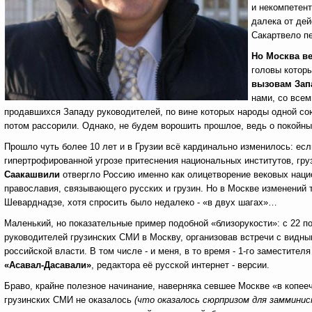
и некомпетент
далека от де
Сакартвело пе
Но Москва ве
головы котор
вызовам Зап
нами, со всем
продавшихся Западу руководителей, по вине которых народы одной со
потом рассорили. Однако, не будем ворошить прошлое, ведь о покойн
Прошло чуть более 10 лет и в Грузии всё кардинально изменилось: ес
гипертрофированной угрозе притеснения национальных институтов, груз
Саакашвили
отвергло Россию именно как олицетворение вековых наци
православия, связывающего русских и грузин. Но в Москве изменений 
Шеварднадзе, хотя спросить было недалеко - «в двух шагах»…
Маленький, но показательные пример подобной «близорукости»: с 22 п
руководителей грузинских СМИ в Москву, организовав встречи с видн
российской власти. В том числе - и меня, в то время - 1-го заместите
«Асавал-Дасавали»
, редактора её русской интернет - версии.
Браво, крайне полезное начинание, наверняка севшее Москве «в копееч
грузинских СМИ не оказалось
(что оказалось сюрпризом для заммини