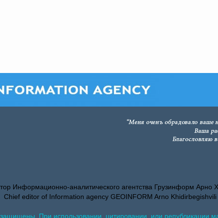
тор Информационно-аналитического агентства Грузинформ Арно 
Chief editor of Information agency GEOINFORM Arno Khidirbegishvili
 защищены. При использовании, цитировании, или републикации м