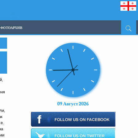
ФОТОАРХИВ
й,
еня
09 Август 2026
ли,
ак
е.
на
ыми