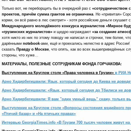
Только вот, не переборщить бы в очередной раз с
«сотрудничеством с
проектов, причём сумма грантов не ограничена
. Но «привитая» Сор
корми, он всё равно в лес смотрит» - хотя российские деньги скушает 
Международного молодёжного конкурса журналистов «Мирное буд
«грузинских журналистов»
и щедро награждают
«за создание атмос
хотя никто из них по этому поводу не написал и строчки, тем более, ч
дарёнными
notebook
-ами, ещё и проехались нелестно в адрес России!
сказать
Правду о Москве
, что опять, как во всех вышеприведённых сл
стороны, что хуже…
МАТЕРИАЛЫ, ПОЛЕЗНЫЕ СОТРУДНИКАМ ФОНДА ГОРЧАКОВА:
Выступление на Круглом столе «Права человека в Грузии»
в РИА Н
Арно Хидирбегишвили: Язык, который сегодня до Киева не доведет
Арно Хидирбегишвили: «Язык, который сегодня до Тбилиси не до
Арно Хидирбегишвили: Я вам "один умный вещь" скажу, только вы
Выступление на Круглом столе «Вопросы состояния медийного прос
«Птичий базар» и «На птичьих правах»
Интервью GeorgiaTimes.info «В Грузии 700 тысяч человек живут на