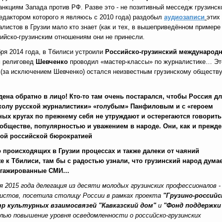
анкциям Запада против РФ. Разве это - не позитивный месседж грузинс
едактором которого я являюсь с 2010 года) раздобыл
аудиозаписи
этих
налистов в Грузии мало кто знает (как и тех, в вышеприведённом примере
сийско-грузинским отношениям они не принесли.
бря 2014 года, в Тбилиси устроили
Российско-грузинский международ
м религовед
Шевченко
проводил «мастер-классы» по журналистике… Эт
 (за исключением Шевченко) остался неизвестным грузинскому обществу
ена обратно в лицо! Кто-то там очень постарался, чтобы Россия д
Школу русской журналистики» «голубым» Панфиловым и с «героем
ых кругах по прежнему себя не утруждают и остерегаются говорить
бществе, популярностью и уважением в народе. Они, как и прежде
ной российской бюрократией
 происходящих в Грузии процессах и также далеки от чаяний
же к Тбилиси, там бы с радостью узнали, что грузинский народ дума
ангажированные СМИ…
я 2015 года делегация из десяти молодых грузинских профессионалов -
истов, посетила столицу России в рамках проекта
"Грузино-российс
р культурных взаимосвязей "Кавказский дом"
и
"Фонд поддержки
ью повышение уровня осведомленности о российско-грузинских