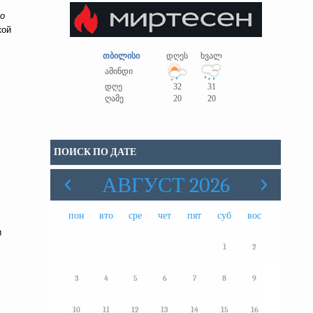
о
кой
თბილისი
დღეს
ხვალ
ამინდი
დღე
32
31
ღამე
20
20
ПОИСК ПО ДАТЕ
АВГУСТ 2026
пон
вто
сре
чет
пят
суб
вос
и
1
2
3
4
5
6
7
8
9
10
11
12
13
14
15
16