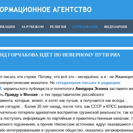
ЛИКАЦИИ
ЗА РУБЕЖОМ
РЕЛИГИЯ
ОТ РЕДАКТОРА
ВИДЕОАРХИВ
НД ГОРЧАКОВА ИДЁТ ПО НЕВЕРНОМУ ПУТИ РИА
л писать эти строки. Потому, что всё это - несерьёзно, а я - не Жванецки
 юмористические монологи. Но
сегодняшнее письмо в редакцию
М
.
израильского публициста и политолога
Авигдора Эскина
заставило м
ать
Правду о Москве
- о тех представителях российского
мента, которые, может, и хотят как лучше, а получается как всегда…
 не сегодня… Более 20 лет назад
,
после того, как СССР и КПСС развали
чательно потеряли адекватное восприятие грузинской реальности, так к
а поступать информация по партийным и правительственным каналам, т.
юзного подчинения, а прочие тбилисские источники, вдруг оказавшиеся 
або интегрированными в грузинское общество, оказались ангажированн