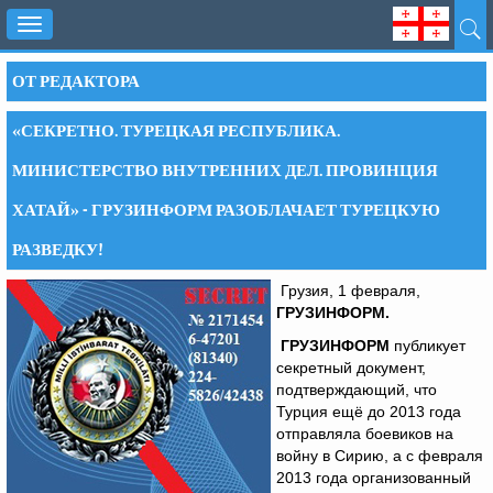
Toggle
navigation
ОТ РЕДАКТОРА
«СЕКРЕТНО. ТУРЕЦКАЯ РЕСПУБЛИКА.
МИНИСТЕРСТВО ВНУТРЕННИХ ДЕЛ. ПРОВИНЦИЯ
ХАТАЙ» - ГРУЗИНФОРМ РАЗОБЛАЧАЕТ ТУРЕЦКУЮ
РАЗВЕДКУ!
Грузия, 1 февраля,
ГРУЗИНФОРМ.
ГРУЗИНФОРМ
публикует
секретный документ,
подтверждающий, что
Турция ещё до 2013 года
отправляла боевиков на
войну в Сирию, а с февраля
2013 года организованный