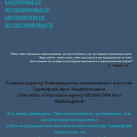
SAQINFORM.GE
RU.SAQINFORM.GE
GRUZINFORM.GE
RU.GRUZINFORM.GE
Главный редактор Информационно-аналитического агентства
Грузинформ Арно Хидирбегишвили
Chief editor of Information agency GEOINFORM Arno
Khidirbegishvili
Все права защищены. При использовании, цитировании, или
републикации материалов с
сайта информационно-аналитического агентства Грузинформ
гиперссылка на