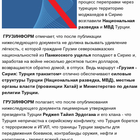
процесс переправки через
турецкую территорию
моджахедов в Сирию
возглавили
Национальная
разведка
и
МВД
Турции.
ГРУЗИНФОРМ
отмечает, что после публикации
нижеследующего документа не должна вызывать удивление
лёгкость, с которой граждане Грузии северокавказских
национальностей из
Панкисского ущелья
попадают в Сирию и,
заработав на войне несколько десятков тысяч долларов,
возвращаются обратно домой, в отпуск. Ведь маршрут «
Грузия -
Сирия: Турция транзитом»
отлично обеспечивают
силовые
структуры Турции (Национальная разведка, МВД), местные
органы власти (провинции Хатай) и Министерство по делам
религии
Турции.
ГРУЗИНФОРМ
полагает, что после опубликования
нижеследующего документа лицемерные утверждения
президента Турции
Реджеп Тайип Эрдогана
и его клана - что
Турция непричастна к сирийскому конфликту, что Турция борется
с терроризмом и ИГИЛ, что границы Турции закрыты для
передвижения боевиков, контрабанды оружия, нефти и
наркотиков - теряют всякий смысл.