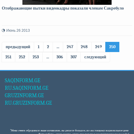
Отображающие пытки видеокадры показали членам Сакребуло
Июнь 26 2013
предыдущий
1
2
...
247
248
249
250
251
252
253
...
306
307
следующий
SAQINFORM.GE
RU.SAQINFORM.GE
GRUZINFORM.GE
RU.GRUZINFORM.GE