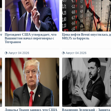
от
Президент США утверждает, что
Цена нефти Brent опустилась д
Вашингтон начал переговоры с
$83,75 за баррель
Тегераном
Август 04 2026
Август 04 2026
Дональд Трамп заявил, что США
Владимир Зеленский – Защита 