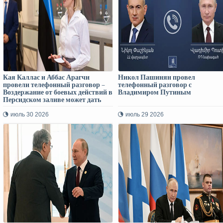
Кая Каллас и Аббас Арагчи
Никол Пашинян провел
провели телефонный разговор –
телефонный разговор с
Воздержание от боевых действий в
Владимиром Путиным
Персидском заливе может дать
посредникам время
предотвратить возобновление
июль 30 2026
июль 29 2026
полномасштабной войны