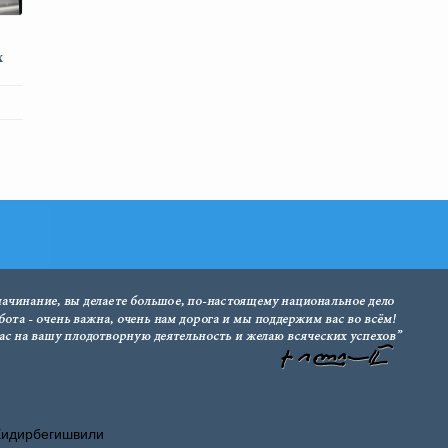
х
Хидирбегишвили