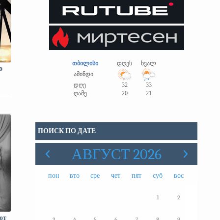
თბილისი
დღეს
ხვალ
о
ამინდი
დღე
32
33
ღამე
20
21
ПОИСК ПО ДАТЕ
АВГУСТ 2026
пон
вто
сре
чет
пят
суб
вос
1
2
от
3
4
5
6
7
8
9