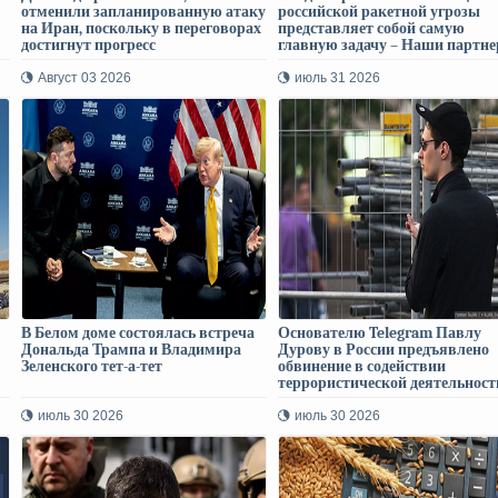
отменили запланированную атаку
российской ракетной угрозы
на Иран, поскольку в переговорах
представляет собой самую
достигнут прогресс
главную задачу – Наши партн
знают, как они могут помочь
Август 03 2026
июль 31 2026
В Белом доме состоялась встреча
Основателю Telegram Павлу
Дональда Трампа и Владимира
Дурову в России предъявлено
Зеленского тет-а-тет
обвинение в содействии
террористической деятельност
июль 30 2026
июль 30 2026