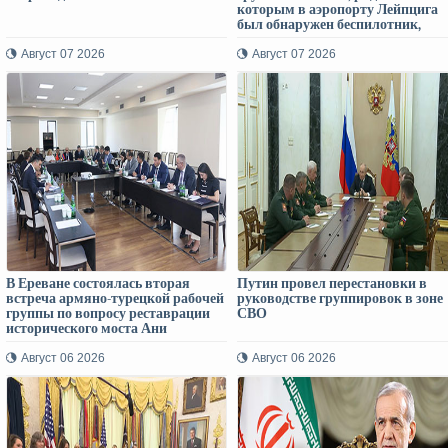
которым в аэропорту Лейпцига
был обнаружен беспилотник,
начиненный взрывчаткой, был
загружен боеприпасами
Август 07 2026
Август 07 2026
В Ереване состоялась вторая
Путин провел перестановки в
встреча армяно-турецкой рабочей
руководстве группировок в зоне
группы по вопросу реставрации
СВО
исторического моста Ани
Август 06 2026
Август 06 2026