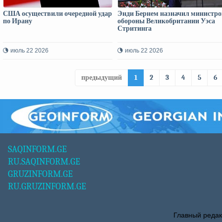
США осуществили очередной удар
Энди Бернем назначил министр
по Ирану
обороны Великобритании Уэса
Стритинга
июль 22 2026
июль 22 2026
предыдущий
1
2
3
4
5
6
SAQINFORM.GE
RU.SAQINFORM.GE
GRUZINFORM.GE
RU.GRUZINFORM.GE
Главный редак