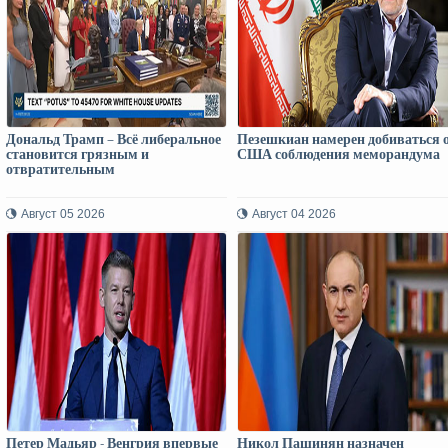
Дональд Трамп – Всё либеральное
Пезешкиан намерен добиваться 
становится грязным и
США соблюдения меморандума
отвратительным
Август 05 2026
Август 04 2026
Петер Мадьяр - Венгрия впервые
Никол Пашинян назначен