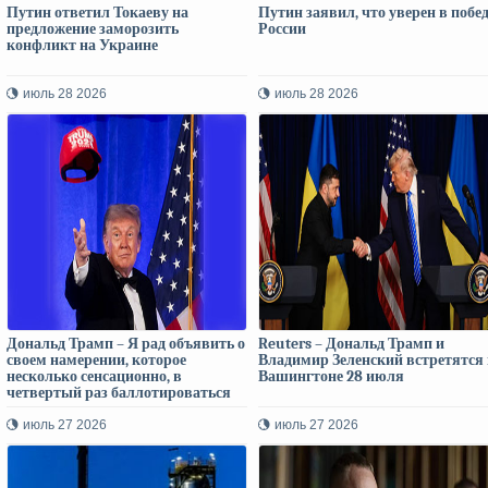
Путин ответил Токаеву на
Путин заявил, что уверен в побе
предложение заморозить
России
конфликт на Украине
июль 28 2026
июль 28 2026
Дональд Трамп – Я рад объявить о
Reuters – Дональд Трамп и
своем намерении, которое
Владимир Зеленский встретятся 
несколько сенсационно, в
Вашингтоне 28 июля
четвертый раз баллотироваться
на пост президента Соединенных
Штатов
июль 27 2026
июль 27 2026