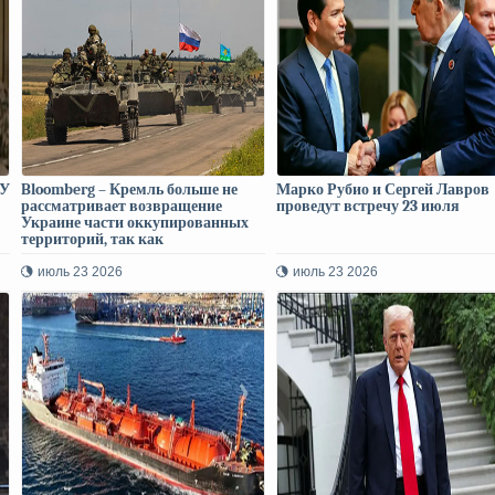
СУ
Bloomberg – Кремль больше не
Марко Рубио и Сергей Лавров
рассматривает возвращение
проведут встречу 23 июля
Украине части оккупированных
территорий, так как
договоренности Анкориджа
сорваны
июль 23 2026
июль 23 2026