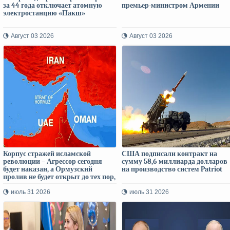
за 44 года отключает атомную
премьер-министром Армении
электростанцию ​​«Пакш»
Август 03 2026
Август 03 2026
Корпус стражей исламской
США подписали контракт на
революции – Агрессор сегодня
сумму 58,6 миллиарда долларов
будет наказан, а Ормузский
на производство систем Patriot
пролив не будет открыт до тех пор,
пока американские
высокопоставленные чиновники
июль 31 2026
июль 31 2026
не прекратят угрозы и
вмешательство в морское
сообщение региона