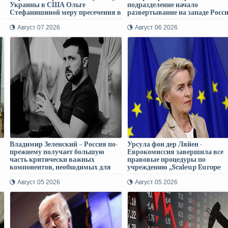
Украины в США Ольге
подразделение начало
Стефанишиной меру пресечения в
развертывание на западе Росс
виде залога в размере 6
миллионов гривен
Август 07 2026
Август 06 2026
Владимир Зеленский – Россия по-
Урсула фон дер Ляйен -
прежнему получает большую
Еврокомиссия завершила все
часть критически важных
правовые процедуры по
компонентов, необходимых для
учреждению „Scaleup Europe
баллистических ракет, с Запада
Fund“ – Фонд приступает к
осуществлению инвестиций
Август 05 2026
Август 05 2026