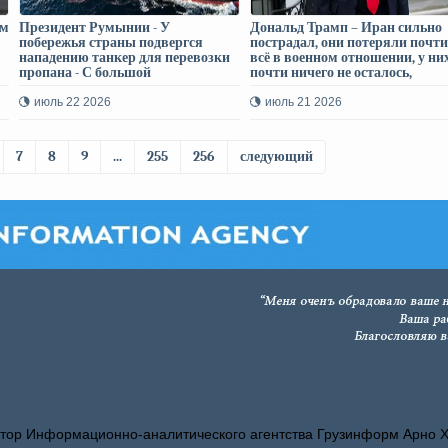
ом
Президент Румынии - У
Дональд Трамп – Иран сильно
побережья страны подвергся
пострадал, они потеряли почти
нападению танкер для перевозки
всё в военном отношении, у ни
пропана - С большой
почти ничего не осталось,
вероятностью, это часть
посмотрим, что будет
незаконной агрессии России
июль 22 2026
июль 21 2026
против Украины
7
8
9
...
255
256
следующий
тор Информационно-аналитического агентства Грузинформ Арно 