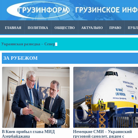
ГЛАВНАЯ
ПОЛИТИКА
ОБЩЕСТВО
АКТУАЛЬНО
ПРАВО
ПУБ
Украинская разведка – Северокорейское ракетное подразделение начало р
ЗА РУБЕЖОМ
В Киев прибыл глава МИД
Немецкие СМИ – Украинский
Азербайджана
грузовой самолет, рядом с