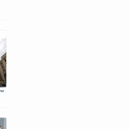
че
цию
емы