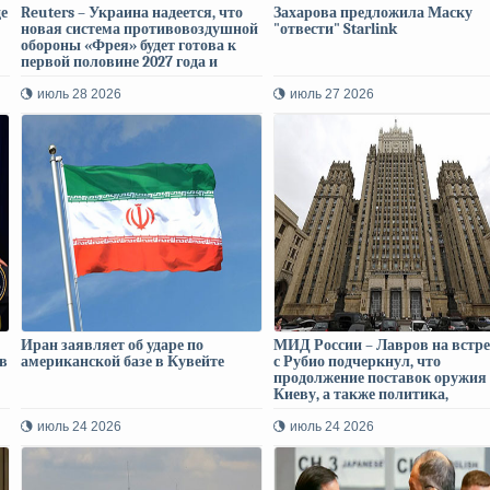
де
Reuters – Украина надеется, что
Захарова предложила Маску
новая система противовоздушной
"отвести" Starlink
обороны «Фрея» будет готова к
первой половине 2027 года и
станет европейской
альтернативой американской
июль 28 2026
июль 27 2026
системе «Патриот»
Иран заявляет об ударе по
МИД России – Лавров на встре
в
американской базе в Кувейте
с Рубио подчеркнул, что
продолжение поставок оружия
Киеву, а также политика,
направленная на дестабилиза
европейских стран, неприемл
июль 24 2026
июль 24 2026