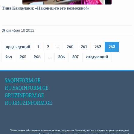
Тина Канделаки: «Наконец-то это возможно!»
октября 10 2012
предыдущий
1
2
...
260
261
262
263
264
265
266
...
306
307
следующий
SAQINFORM.GE
RU.SAQINFORM.GE
GRUZINFORM.GE
RU.GRUZINFORM.GE