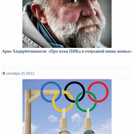
Арно Хидирбегишвили: «Про пуки ПИКа и очередной пшик шпика»
октября 25 2012