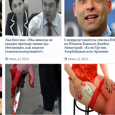
Эка Беселиа: «Мы никогда не
Спецпредставитель генсека Н
увидим премьер-министра
на Южном Кавказе Джеймс
убегающим, как видели
Аппатурай: «Если Грузия,
главнокомандующего!»
Азербайджан или Армения
изберут совершенно иной путь,
НАТО отнесется к этому с
Июнь 12 2013
Июнь 12 2013
уважением»