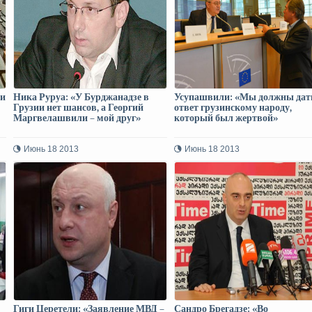
ли
Ника Руруа: «У Бурджанадзе в
Усупашвили: «Мы должны дат
Грузии нет шансов, а Георгий
ответ грузинскому народу,
Маргвелашвили – мой друг»
который был жертвой»
Июнь 18 2013
Июнь 18 2013
Гиги Церетели: «Заявление МВД –
Сандро Брегадзе: «Во