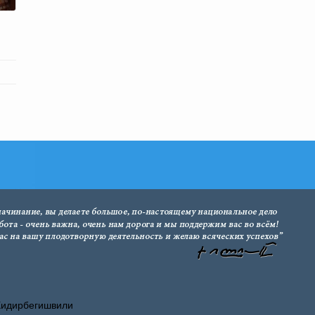
Хидирбегишвили