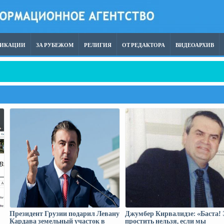
ЛИКАЦИИ
ЗА РУБЕЖОМ
РЕЛИГИЯ
ОТ РЕДАКТОРА
ВИДЕОАРХИВ
аклии вошли в активную фазу, первая стадия должна завершиться в 2029 г
Президент Грузии подарил Левану
Джумбер Кирвалидзе: «Баста! 
Кардава земельный участок в
простить нельзя, если мы