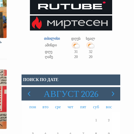
თბილისი
დღეს
ხვალ
ь
ამინდი
დღე
31
32
ღამე
20
20
ПОИСК ПО ДАТЕ
АВГУСТ 2026
пон
вто
сре
чет
пят
суб
вос
1
2
3
4
5
6
7
8
9