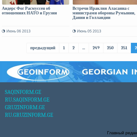
Андерс Фог Расмуссен об
Встречи Ираклия Аласаниа с
отношениях НАТО и Грузии
министрами обороны Румынии,
Дании и Голландии
Июнь 06 2013
Июнь 05 2013
предыдущий
1
2
...
249
250
251
SAQINFORM.GE
RU.SAQINFORM.GE
GRUZINFORM.GE
RU.GRUZINFORM.GE
Главный редак