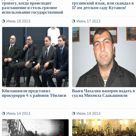
тревогу, когда происходит
грузинский язык, или скандал в
разглашение и столь грязное
17-ом детском саду Кутаиси!
использование государственной
тайны»
Июнь 18 2013
Июнь 17 2013
Кбилашвили представил
Ваагн Чахалян намерен подать в
прокуроррв 4-х районов Тбилиси
суд на Михеила Саакашвили
Июнь 14 2013
Июнь 14 2013