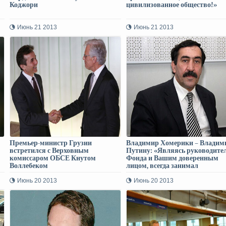
Коджори
цивилизованное общество!»
Июнь 21 2013
Июнь 21 2013
-
Премьер-министр Грузии
Владимир Хомерики – Владим
встретился с Верховным
Путину: «Являясь руководите
комиссаром ОБСЕ Кнутом
Фонда и Вашим доверенным
Воллебеком
лицом, всегда занимал
справедливую позицию и
поддерживал проводимые Вам
Июнь 20 2013
Июнь 20 2013
реформы…»