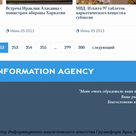
Встреча Ираклия Аласаниа с
МВД: Изъято 97 таблеток
министром обороны Хорватии
наркотического вещества
субоксон
Июнь 05 2013
Июнь 05 2013
252
253
254
255
...
299
300
следующий
тор Информационно-аналитического агентства Грузинформ Арно 