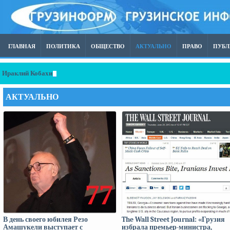
ГЛАВНАЯ
ПОЛИТИКА
ОБЩЕСТВО
АКТУАЛЬНО
ПРАВО
ПУБ
Ираклий Кобахидзе — Работы по строительству глубоководного порта в Ан
АКТУАЛЬНО
В день своего юбилея Резо
The Wall Street Journal: «Грузия
Амашукели выступает с
избрала премьер-министра,