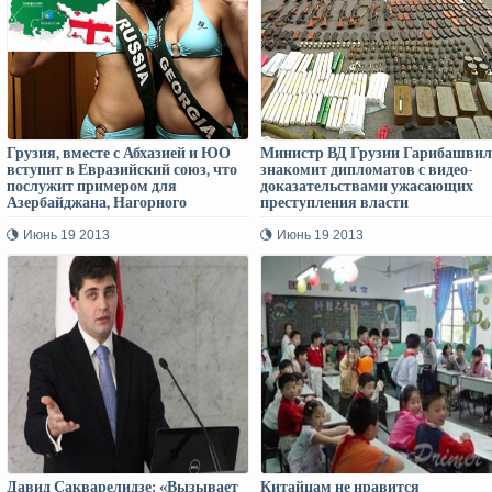
Грузия, вместе с Абхазией и ЮО
Министр ВД Грузии Гарибашви
вступит в Евразийский союз, что
знакомит дипломатов с видео-
послужит примером для
доказательствами ужасающих
Азербайджана, Нагорного
преступления власти
Карабахе и Армении?
Саакашвили
Июнь 19 2013
Июнь 19 2013
Давид Сакварелидзе: «Вызывает
Китайцам не нравится