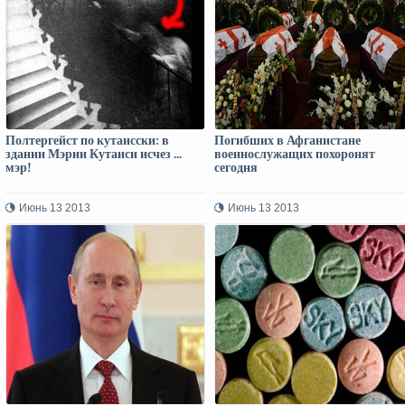
Полтергейст по кутаисски: в
Погибших в Афганистане
здании Мэрии Кутаиси исчез ...
военнослужащих похоронят
мэр!
сегодня
Июнь 13 2013
Июнь 13 2013