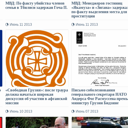
МВД: По факту убийства членов
МВД: Менеджеров гостиниц
семьи в Тбилиси задержан Гоча П.
«Якамуза» и «Зигана» задержа
по факту выделения места для
проституции
Июнь 11 2013
Июнь 11 2013
о
«Свободная Грузия»: после траура
Письмо соболезнования
должна начаться широкая
генерального секретаря НАТО
дискуссия об участии в афганской
Андерса Фог Расмуссена премь
миссии
министру Грузии Бидзине
Иванишвили
Июнь 10 2013
Июнь 07 2013