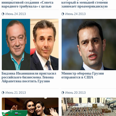
инициативой создания «Совета
который в меньшей степени
народного трибунала» с целью
занимает проамериканскую
предания суду «Нацдвижения»!
позицию, чем Саакашвили и
пытается осуществлять
Июнь 24 2013
Июнь 24 2013
независимую от США политику» 
реакция посольства США и
заявление Цулукиани
Бидзина Иванишвили пригласил
Министр обороны Грузии
российского бизнесмена Левона
отправится в США
Айрапетяна посетить Грузию
Июнь 21 2013
Июнь 20 2013