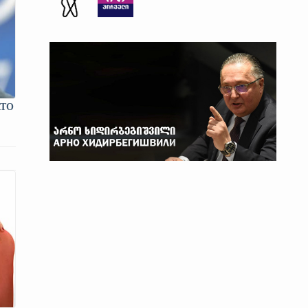
АТО
 то