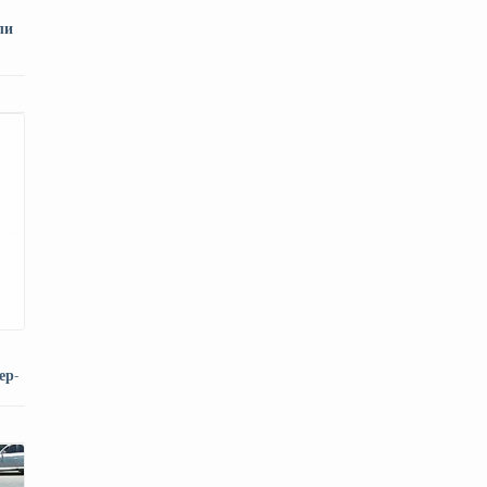
ли
ер-