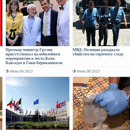
Премьер министр Грузии
МВД: Полиция раскрыла
присутствовал на юбилейном
убийство по горячему следу
мероприятии в честь Кахи
Кавсадзе и Гиви Берикашвили
Июнь 06 2013
Июнь 06 2013