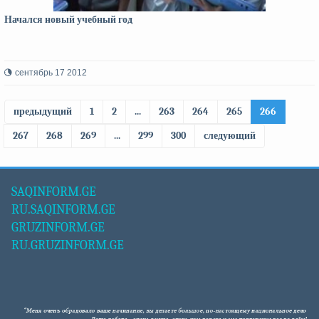
Начался новый учебный год
сентябрь 17 2012
предыдущий
1
2
...
263
264
265
266
267
268
269
...
299
300
следующий
SAQINFORM.GE
RU.SAQINFORM.GE
GRUZINFORM.GE
RU.GRUZINFORM.GE