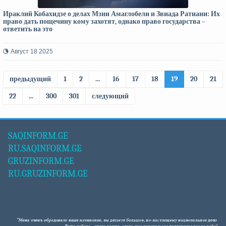
Ираклий Кобахидзе о делах Мзии Амаглобели и Звиада Ратиани: Их
право дать пощечину кому захотят, однако право государства –
ответить на это
Август 18 2025
предыдущий
1
2
...
16
17
18
19
20
21
22
...
300
301
следующий
SAQINFORM.GE
RU.SAQINFORM.GE
GRUZINFORM.GE
RU.GRUZINFORM.GE