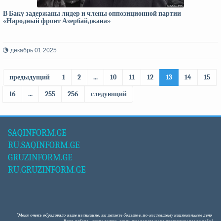
В Баку задержаны лидер и члены оппозиционной партии
«Народный фронт Азербайджана»
декабрь 01 2025
предыдущий
1
2
...
10
11
12
13
14
15
16
...
255
256
следующий
SAQINFORM.GE
RU.SAQINFORM.GE
GRUZINFORM.GE
RU.GRUZINFORM.GE