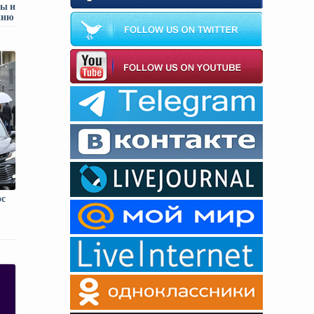
ны и
нию
ос