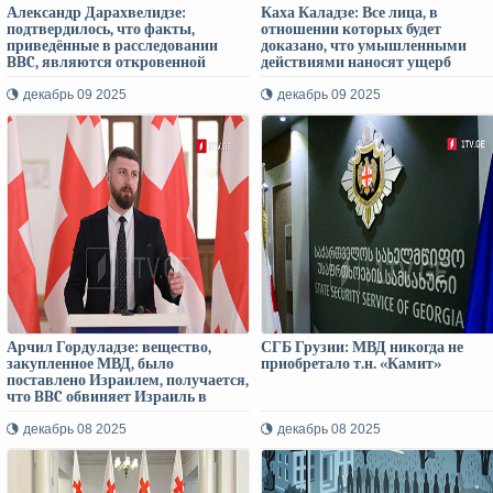
Александр Дарахвелидзе:
Каха Каладзе: Все лица, в
подтвердилось, что факты,
отношении которых будет
приведённые в расследовании
доказано, что умышленными
BBC, являются откровенной
действиями наносят ущерб
ложью
национальным интересам Грузии
будут наказаны
декабрь 09 2025
декабрь 09 2025
Арчил Гордуладзе: вещество,
СГБ Грузии: МВД никогда не
закупленное МВД, было
приобретало т.н. «Камит»
поставлено Израилем, получается,
что BBC обвиняет Израиль в
продаже Грузии запрещённого
вещества
декабрь 08 2025
декабрь 08 2025