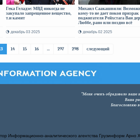
Гека Геладзе: МВД никогда не
Михаил Саакашвили: Возможн
закупало запрещенное вещество,
кому-то не дает покоя призрак
т.н камит
поджигателя Рейхстага Ван де
Люббе, рано или поздно всё
выяснится
декабрь 03 2025
декабрь 02 2025
13
14
15
16
...
297
298
следующий
тор Информационно-аналитического агентства Грузинформ Арно 