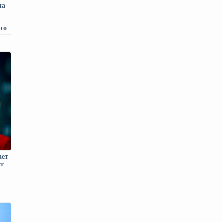
ла
го
ает
ат
ого