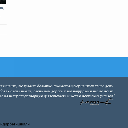
о,
р
Хидирбегишвили