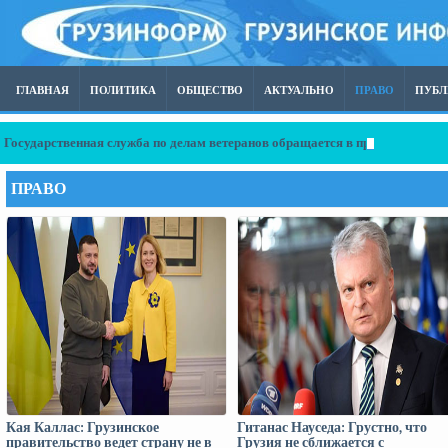
ГЛАВНАЯ
ПОЛИТИКА
ОБЩЕСТВО
АКТУАЛЬНО
ПРАВО
ПУБ
Государственная служба по делам ветеранов обращается в прокуратуру в 
ПРАВО
Кая Каллас: Грузинское
Гитанас Науседа: Грустно, что
правительство ведет страну не в
Грузия не сближается с