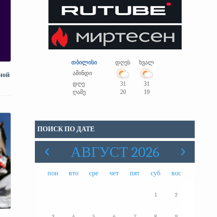
თბილისი
დღეს
ხვალ
ამინდი
ной
დღე
31
31
ღამე
20
19
ПОИСК ПО ДАТЕ
АВГУСТ 2026
пон
вто
сре
чет
пят
суб
вос
1
2
3
4
5
6
7
8
9