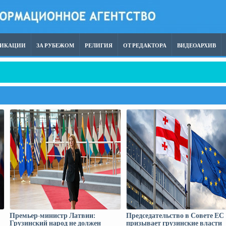
ЛИКАЦИИ
ЗА РУБЕЖОМ
РЕЛИГИЯ
ОТ РЕДАКТОРА
ВИДЕОАРХИВ
связи с заявлением Гии Барамидзе
Премьер-министр Латвии:
Председательство в Совете ЕС
Грузинский народ не должен
призывает грузинские власти