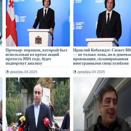
Премьер: порошок, который был
Ираклий Кобахидзе: Сюжет BB
использован во время акций
— не только ложь, но и дешева
протеста 2024 году, будет
провокация, спланированная
подвергнут анализу
иностранными спецслужбами
декабрь 04 2025
декабрь 04 2025