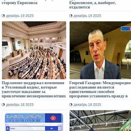
сторону Евросоюза
Евросоюзом, а, наоборот,
отдаляется
декабрь 19 2025
декабрь 19 2025
Парламент поддержал изменения
Георгий Гахария: Международно
в Уголовный кодекс, которые
расследование является
ужесточат наказание за
единственным способом
привлечение несовершеннолетних
прозрачно установить правду в
к совершению преступлений
связи с репортажем BBC
декабрь 18 2025
декабрь 18 2025