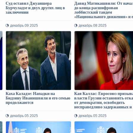
Суд оставил Джуаншера
Давид Матикашвили: От нача
Бурчуладзе и двух других лиц в
до конца расшифрован
заключении
лоббистский тандем
«Национального движения» и е
,
покровителей
декабрь 09 2025
декабрь 08 2025
Каха Каладзе: Нападки на
Кая Каллас: Евросоюз призыв
Бидзину Иванишвили и его семью
власти Грузии остановить отк
продолжаются
от демократии, освободить
несправедливо задержанных и
расследовать случаи чрезмерн
применения силы
декабрь 05 2025
декабрь 05 2025