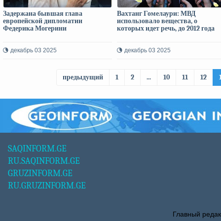
Задержана бывшая глава
Вахтанг Гомелаури: МВД
европейской дипломатии
использовало вещества, о
Федерика Могерини
которых идет речь, до 2012 года
декабрь 03 2025
декабрь 03 2025
предыдущий
1
2
...
10
11
12
SAQINFORM.GE
RU.SAQINFORM.GE
GRUZINFORM.GE
RU.GRUZINFORM.GE
Главный редак