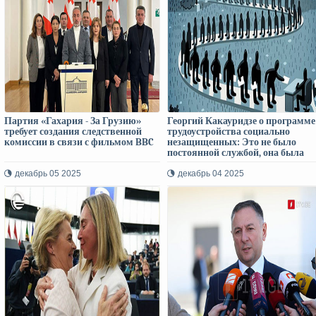
Партия «Гахария - За Грузию»
Георгий Какауридзе о программе
требует создания следственной
трудоустройства социально
комиссии в связи с фильмом BBC
незащищенных: Это не было
постоянной службой, она была
ограничена конкретным сроком
декабрь 05 2025
декабрь 04 2025