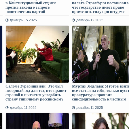
в Конституционный суд иск
палата Страсбурга постановил
против закона о запрете
что государство имеет право
политических партий
применять силу при штурме
государственных учреждений, и
июня тогдашние руководители
декабрь 15 2025
декабрь 12 2025
МВД применили силу
непропорционально
ю
Саломе Зурабишвили: Это был
Муртаз Зоделава: Я готов взят
позорный год для тех, кто правит
все статьи на себя, только пуст
страной и пытается уподобить
прокуратура проявит
страну типичному российскому
снисходительность к честным
тоталитарному режиму
людям в этом деле
декабрь 11 2025
декабрь 11 2025