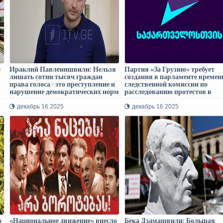
е
Ираклий Павленишвили: Нельзя
Партия «За Грузию» требует
лишать сотни тысяч граждан
создания в парламенте времен
права голоса - это преступление и
следственной комиссии по
нарушение демократических норм
расследованию протестов в
ноябре-декабре 2024 года
декабрь 16 2025
декабрь 16 2025
о
«Национальное движение» внесло
Бека Дзамашвили: Большая