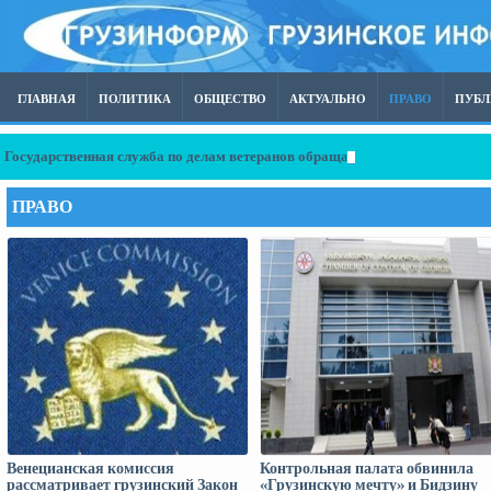
ГЛАВНАЯ
ПОЛИТИКА
ОБЩЕСТВО
АКТУАЛЬНО
ПРАВО
ПУБ
Государственная служба по делам ветеранов обращается в прокуратуру в 
ПРАВО
Венецианская комиссия
Контрольная палата обвинила
рассматривает грузинский Закон
«Грузинскую мечту» и Бидзину