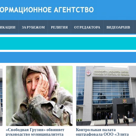
ЛИКАЦИИ
ЗА РУБЕЖОМ
РЕЛИГИЯ
ОТ РЕДАКТОРА
ВИДЕОАРХИВ
связи с заявлением Гии Барамидзе
«Свободная Грузия» обвиняет
Контрольная палата
руководство муниципалитета
оштрафовала ООО «Элита