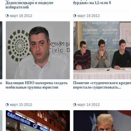
Дедоплисцкаро в подкупе
бурджи» на 1,5 млн $
избирателей
март 16 2012
март 16 2012
о
Коалиция НПО намерена создать
Понятие «студенческого креди
мобильные группы юристов
перестало существовать…
март 15 2012
март 14 2012