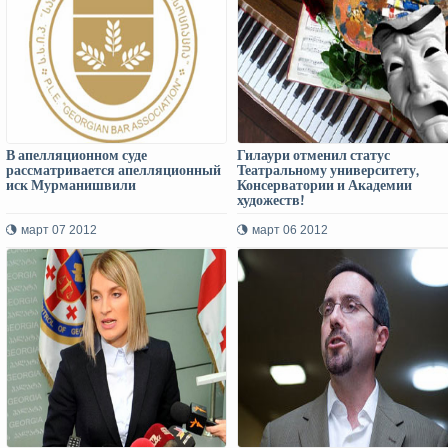
В апелляционном суде
Гилаури отменил статус
рассматривается апелляционный
Театральному университету,
иск Мурманишвили
Консерватории и Академии
художеств!
март 07 2012
март 06 2012