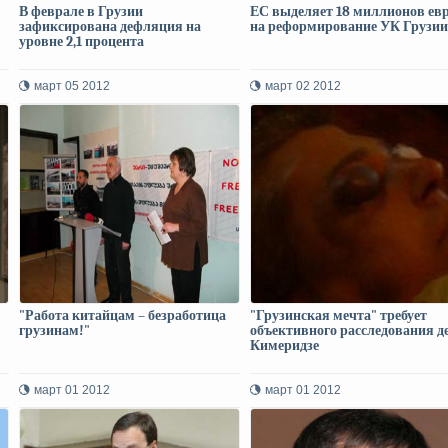
В феврале в Грузии
ЕС выделяет 18 миллионов ев
зафиксирована дефляция на
на реформирование УК Грузии
уровне 2,1 процента
март 05 2012
март 02 2012
"Работа китайцам – безработица
"Грузинская мечта" требует
грузинам!"
объективного расследования д
Кимеридзе
март 01 2012
март 01 2012