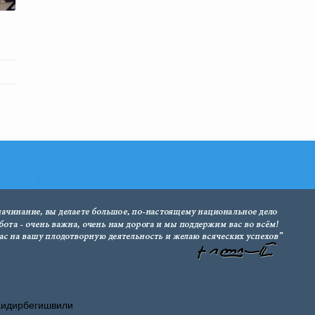
Хидирбегишвили