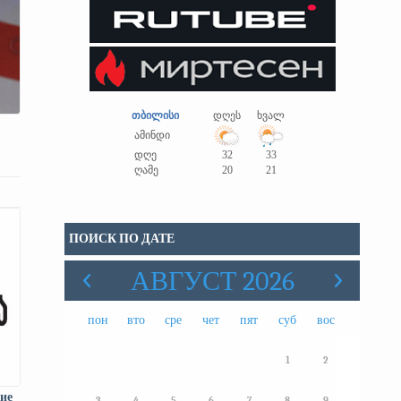
თბილისი
დღეს
ხვალ
ამინდი
დღე
32
33
ღამე
20
21
ПОИСК ПО ДАТЕ
АВГУСТ 2026
пон
вто
сре
чет
пят
суб
вос
1
2
ние
3
4
5
6
7
8
9