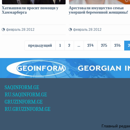
Хатиашвили просит помощи у
Арестовали имущество семьи
Хаммарберга
умершей беременной женщины!
февраль 28 2012
февраль 28 2012
предыдущий
1
2
...
274
275
276
SAQINFORM.GE
RU.SAQINFORM.GE
GRUZINFORM.GE
RU.GRUZINFORM.GE
Главный редак