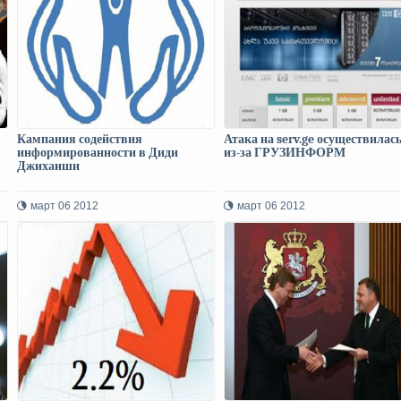
Кампания содействия
Атака на serv.ge осуществилась
информированности в Диди
из-за ГРУЗИНФОРМ
Джихаиши
март 06 2012
март 06 2012