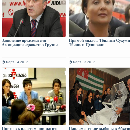
Заявление председателя
Прямой диалог: Тбилиси-Сухуми
Ассоциация адвокатов Грузии
Тбилиси-Цхинвали
март 14 2012
март 13 2012
Призыв к властям пригласить
Парламентские выборы в Абхаз