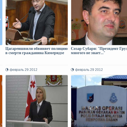
Цагареишвили обвиняет полицию
Созар Субари: "Президент Гру
в смерти гражданина Кимеридзе
многого не знает…"
февраль 29 2012
февраль 29 2012