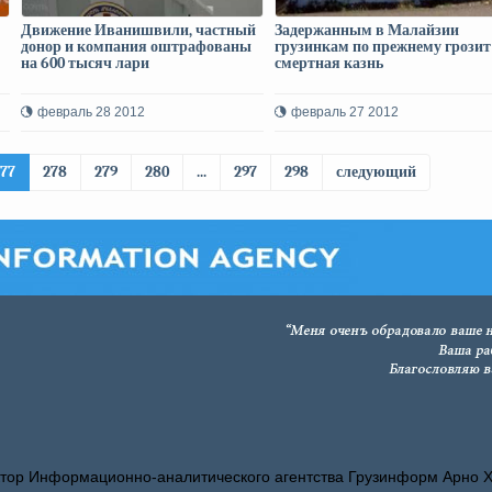
Движение Иванишвили, частный
Задержанным в Малайзии
донор и компания оштрафованы
грузинкам по прежнему грозит
на 600 тысяч лари
смертная казнь
февраль 28 2012
февраль 27 2012
277
278
279
280
...
297
298
следующий
тор Информационно-аналитического агентства Грузинформ Арно 