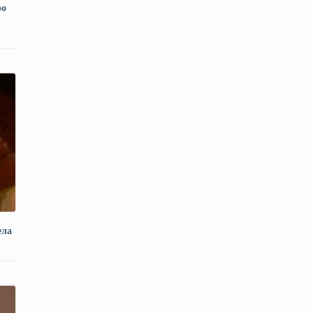
ро
ела