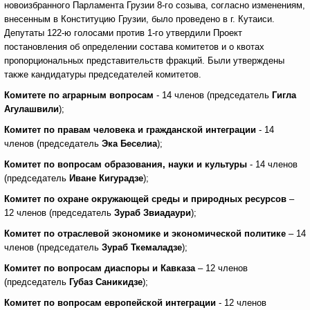
новоизбранного Парламента Грузии 8-го созыва, согласно изменениям,
внесенным в Конституцию Грузии, было проведено в г. Кутаиси.
Депутаты 122-ю голосами против 1-го утвердили Проект
постановления об определении состава комитетов и о квотах
пропорциональных представительств фракций. Были утверждены
также кандидатуры председателей комитетов.
Комитете по аграрным вопросам
- 14 членов (председатель
Гигла
Агулашвили
);
Комитет по правам человека и гражданской интеграции
- 14
членов (председатель
Эка Беселиа
);
Комитет по вопросам образования, науки и культуры
- 14 членов
(председатель
Иване Кигурадзе
);
Комитет по охране окружающей среды и природных ресурсов
–
12 членов (председатель
Зураб Звиадаури
);
Комитет по отраслевой экономике и экономической политике
– 14
членов (председатель
Зураб Ткемаладзе
);
Комитет по вопросам диаспоры и Кавказа
– 12 членов
(председатель
Губаз Саникидзе
);
Комитет по вопросам европейской интеграции
- 12 членов