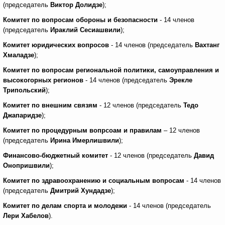
(председатель
Виктор Долидзе
);
Комитет по вопросам обороны и безопасности
- 14 членов
(председатель
Ираклий Сесиашвили
);
Комитет ю
ридически
х вопросов
- 14 членов (председатель
Вахтанг
Хмаладзе
);
Комитет по вопросам региональной политики, самоуправления и
высокогорных регионов
- 14 членов (председатель
Эрекле
Трипольский
);
Комитет по внешним связям
- 12 членов (председатель
Тедо
Джапаридзе
);
Комитет по процедурным вопрсоам и правилам
– 12 членов
(председатель
Ирина Имерлишвили
);
Финансово-бюджетный комитет
- 12 членов (председатель
Давид
Онопришвили
);
Комитет по здравоохранению и социальным вопросам
- 14 членов
(председатель
Дмитрий Хундадзе
);
Комитет по делам спорта и молодежи
- 14 членов (председатель
Лери Хабелов
).