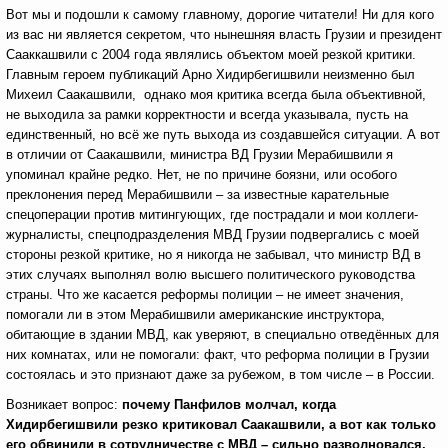
Вот мы и подошли к самому главному, дорогие читатели! Ни для кого
из вас ни является секретом, что нынешняя власть Грузии и президент
Сааккашвили с 2004 года являлись объектом моей резкой критики.
Главным героем публикаций Арно Хидирбегишвили неизменно был
Михеил Саакашвили, однако моя критика всегда была объективной,
не выходила за рамки корректности и всегда указывала, пусть на
единственный, но всё же путь выхода из создавшейся ситуации. А вот
в отличии от Саакашвили, министра ВД Грузии Мерабишвили я
упоминал крайне редко. Нет, не по причине боязни, или особого
преклонения перед Мерабишвили – за известные карательные
спецоперации против митингующих, где пострадали и мои коллеги-
журналисты, спецподразделения МВД Грузии подвергались с моей
стороны резкой критике, но я никогда не забывал, что министр ВД в
этих случаях выполнял волю высшего политического руководства
страны. Что же касается реформы полиции – не имеет значения,
помогали ли в этом Мерабишвили американские инструктора,
обитающие в здании МВД, как уверяют, в специально отведённых для
них комнатах, или не помогали: факт, что реформа полиции в Грузии
состоялась и это признают даже за рубежом, в том числе – в России.
Возникает вопрос:
почему Панфилов молчал, когда
Хидирбегишвили резко критиковал Саакашвили, а вот как только
его обвинили в сотрудничестве с МВД – сильно разволновался,