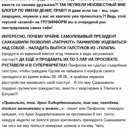
вместе со своими друзьями?!
ТАК НЕУЖЕЛИ НЕИЗВЕСТНЫЙ МНЕ
БЛОГЕР ПО ИМЕНИ ДЕНИС ПРАВ?!
И даже если так – вы, горе-
пиарщики, неужели у вас не хватило ума промолчать?! Ведь этой
гнусной «атакой» на ГРУЗИНФОРМ вы в очередной раз
люстрировали самих себя!
ИНТЕРЕСНО, ПОЧЕМУ КРАЙНЕ САМОЛЮБИВЫЙ ПРЕЗИДЕНТ
СААКАШВИЛИ ПОЗВОЛИЛ «ПАТРИОТУ» ПАНФИЛОВУ ИЗДЕВАТЬСЯ
НАД СОБОЙ – НАЛАДИТЬ ВЫПУСК ГАЛСТУКОВ ИЗ «ТКЛАПИ»
(продукта из варенной мякоти ягод ткемали в виде засушенных
листов)?!
ДА ЕЩЁ И ПРОДАВАТЬ ИХ ПО 5 ЛАР НА ПРОСПЕКТЕ
РУСТАВЕЛИ И В СУПЕРМАРКЕТАХ!
Панфилов же сделал съедобные
галстуки, чтобы граждане Грузии не забывали о конфузе своего
президента во время войны 08. 08.08., в крайнем нервном
расстройстве жевавшего свой галстук!.. И это ему Саакашвили
подарил грузинское гражданство, вместе с квартирами в Тбилиси и
Батуми?!
«Правильно, тов. Арно Хидирбегишвили, так нас, негодяев,
только анонимками и можно...»
- пишет мне Панфилов, очевидно
забывая, что Арно Хидирбегишвили на протяжении 8 лет почти
каждую неделю не боялся резко критиковать президента Саакашвили:
так чего же ему бояться номерных шпиков и посему "бить