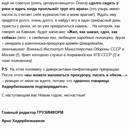
ещё не советую (опять цитирую«вещего» Олега)
«долго сидеть у
реки и ждать когда проплывёт труп его врага»
(это упырь имеет
наглость считает себя журналистом и моим врагом!).
Ждать ему
придётся долго, очень долго, и найдут его в один прекрасный день
туристы у речки, но он уже превратиться камень… На котором, как
говорят на Кавказе, будет написано:
«Жил, как шакал, сдох, как
собака
»
(это - к сведению его, любящего народные поговорки, друга
– генерала и взяточника-прокурора времён Шеварднадзе,
окончившего Военный Институт Министерства Обороны СССР в
Москве (!), брат которого служил в погранвойсках КГБ СССР (!) в
чине полковника).
P.S
. На этом полемику с диверсантами-панфиловцами прекращаю.
После этого
«вы можете жаловаться прокурору, писать в обком…»
– реакции от меня не ждите, потому что
«диагноз товарища
Хидирбегишвили подтверждается».
С наступающим вас Новым годом, несчастные!
Главный редактор ГРУЗИНФОРМ
Арно Хидирбегишвили