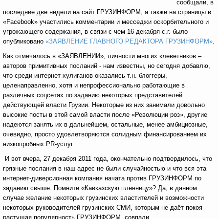
сообщали, в
последние две недели на сайт ГРУЗИНФОРМ, а также на страницы в
«Facebook» участились комментарии и месседжи оскорбительного и
угрожающего содержания, в связи с чем 16 декабря с.г. было
опубликовано
«ЗАЯВЛЕНИЕ ГЛАВНОГО РЕДАКТОРА ГРУЗИНФОРМ»
.
Как отмечалось в «ЗАЯВЛЕНИИ», личности многих клеветников –
авторов примитивных посланий - нам известны, но сегодня добавлю,
что среди интернет-хулиганов оказались т.н. блоггеры,
целенаправленно, хотя и непрофессионально работающие в
различных соцсетях по заданию некоторых представителей
действующей власти Грузии. Некоторые из них занимали довольно
высокие посты в этой самой власти после «Революции роз», другие
надеются занять их в дальнейшем, остальные, менее амбициозные,
очевидно, просто удовлетворяются солидным финансированием их
низкопробных PR-услуг.
И вот вчера, 27 декабря 2011 года, окончательно подтвердилось, что
грязные послания в наш адрес не были случайностью и что вся эта
интернет-диверсионная компания начата против ГРУЗИНФОРМ по
заданию свыше. Помните «Кавказскую пленницу»? Да, в данном
случае желание некоторых грузинских властителей и возможности
некоторых руководителей грузинских СМИ, которым не даёт покоя
растущая популярность ГРУЗИНФОРМ, совпали.