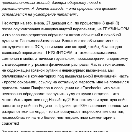
противоположных мнений, дающих обществу повод к
размышлениям. А делать выводы – эта прерогатива целиком
оставляется на усмотрение читателя".
Несмотря на это, вчера, 27 декабря с.г., по прошествии 8 дней (!)
после опубликования вышеупомянутой перепечатки, на ГРУЗИНФОРМ
и его главного редактора обрушился шквал обвинений и похабной
ругани от Панфилова&компании. Большинство обвиняло меня в
сотрудничестве с ФСБ, по инициативе которой, якобы, был создан
«совковый пережиток» - ГРУЗИНФОРМ, а также высказывались
сомнения в моём, этнически грузинском, происхождении, вперемежку
с матёрщиной и угрозами физической расправы. Часть этой ахинеи,
не содержащей грязной ругани и нецензурных выражений, мы
опубликовали в комментариях под вышеуказанной публикацией, часть
- просто сохранили, ссылку на остальную мерзость мне не поленился
прислать лично Панфилов в сообщении на «Facebook», что меня
несказанно обрадовало: заслужить хулу от кучки негодяев – что
может быть приятнее под Новый год?! Вот потому я и чувствую себя
вольготно у себя на Родине - в Грузии, где 90% населения полностью
разделяет мои взгляды, что так возмущает творческих импотентов,
неспособных ни на что более, чем неграмотные комментарии в
соцсетях!