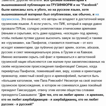
Заметьте, дорогие читатели:
все грязные комментарии к
вышеназванной публикации на ГРУЗИНФОРМ и на “
Facebook”
были написаны хоть и убого, но на русском языке, хотя
вышеназванный материал был опубликован, как обычно, и
на
грузинском
.
Это означает, что авторы не владеют в достаточной мере
грузинским языком. А если учесть, что ПИК, который в народе давно
прозвали ПУКом, солидно укомплектован этническими армянами
(явными и скрытыми, есть даже курдянка, «косящая» под армянку,
чтобы любыми путями удачно выскочить замуж за грузина!) и такими
же «грузинами», как Панфилов, становится понятным – от кого
исходят комментарии, где публично ругают армян, осетин, абхазов,
русских и сеют межнациональную рознь в Грузии и на Кавказе.
Именно желанием скрыть сей факт и примазаться к автохтонной
грузинской нации объясняются сии жалкие пуки закомплексованных на
своём негрузинском происхождения панфиловцев! Смешно, когда
перевёртыш Панфилов, поменявший имя, веру, хозяев и ориентацию
провокатор, известный своей русо и армянофобией, пытается быть
«большим католиком, чем Папа Римский»! Несмотря на своё знатное
грузинское происхождение, в котором не сомневался даже покойный
президент Гамсахурдия, отвечу этим изгоям общества словами
президента Саакашвили:
"Для тех, кто не любит армян - я армянин,
кто не любит азербайджанцев - я азербайджанец, кто не любит
русских - я русский!"