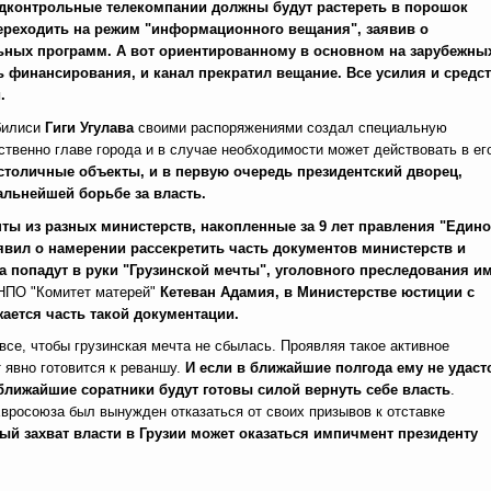
дконтрольные телекомпании должны будут растереть в порошок
переходить на режим "информационного вещания", заявив о
льных программ.
А вот ориентированному в основном на зарубежны
ь финансирования, и канал прекратил вещание. Все усилия и средст
.
Тбилиси
Гиги Угулава
своими распоряжениями создал специальную
твенно главе города и в случае необходимости может действовать в ег
столичные объекты, и в первую очередь президентский дворец,
альнейшей борьбе за власть.
нты из разных министерств, накопленные за 9 лет правления "Едино
явил о намерении рассекретить часть документов министерств и
а попадут в руки "Грузинской мечты", уголовного преследования им
 НПО "Комитет матерей"
Кетеван Адамия, в Министерстве юстиции с
ется часть такой документации.
 все, чтобы грузинская мечта не сбылась. Проявляя такое активное
т явно готовится к реваншу.
И если в ближайшие полгода ему не удаст
ближайшие соратники будут готовы силой вернуть себе власть
.
росоюза был вынужден отказаться от своих призывов к отставке
й захват власти в Грузии может оказаться импичмент президенту