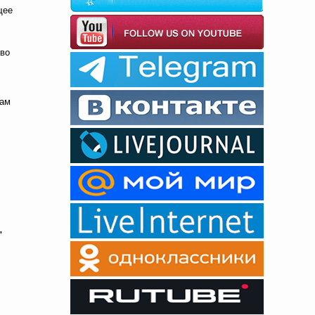
щее
тво
рам
"