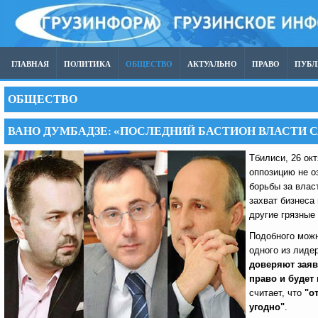
ГЛАВНАЯ
ПОЛИТИКА
ОБЩЕСТВО
АКТУАЛЬНО
ПРАВО
ПУБ
ОБЩЕСТВО
ВАНО ДУМБАДЗЕ: «ПОСЛЕДНИЙ БАСТИОН ВЛАСТИ
Тбилиси, 26 ок
оппозицию не о
борьбы за влас
захват бизнеса
другие грязные
Подобного можн
одного из лиде
доверяют заяв
право и будет
считает, что
"о
угодно"
.