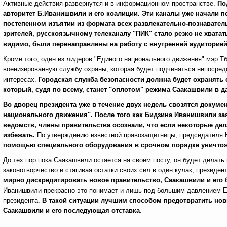
Активные действия развернутся и в информационном пространстве.
По
авторитет Б.Иванишвили и его коалиции. Эти каналы уже начали 
постепенном изъятии
из формата всех развлекательно-познавате
зрителей, русскоязычному телеканалу "ПИК" стало резко не хватат
видимо, были перенаправлены на работу с внутренней аудиторией
Кроме того, один из лидеров "Единого национального движения" мэр 
военизированную службу охраны, которая будет подчиняться непосредс
интересах.
Городская служба безопасности должна будет охранять 
который, судя по всему, станет "оплотом" режима Саакашвили в д
Во дворец президента уже в течение двух недель свозятся докуме
национального движения". После того как Бидзина Иванишвили за
ведомств, члены правительства осознали, что если некоторые дел
избежать.
По утверждению известной правозащитницы, председателя
помощью специального оборудования в срочном порядке уничтожа
До тех пор пока Саакашвили остается на своем посту, он будет делать
законотворчество и стягивая остатки своих сил в один кулак, президен
мирно дискредитировать новое правительство, Саакашвили и его 
Иванишвили прекрасно это понимает и лишь под большим давлением Ев
президента.
В такой ситуации лучшим способом предотвратить новы
Саакашвили и его последующая отставка
.