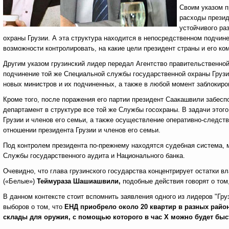
Своим указом п
расходы презид
устойчивого ра
охраны Грузии. А эта структура находится в непосредственном подчи
возможности контролировать, на какие цели президент страны и его к
Другим указом грузинский лидер передал Агентство правительственной
подчинение той же Специальной службы государственной охраны Груз
новых министров и их подчиненных, а также в любой момент заблокиро
Кроме того, после поражения его партии президент Саакашвили забесп
департамент в структуре все той же Службы госохраны. В задачи этог
Грузии и членов его семьи, а также осуществление оперативно-следс
отношении президента Грузии и членов его семьи.
Под контролем президента по-прежнему находятся судебная система, м
Службы государственного аудита и Национального банка.
Очевидно, что глава грузинского государства концентрирует остатки в
(«Белые»)
Теймураза Шашиашвили,
подобные действия говорят о том
В данном контексте стоит вспомнить заявления одного из лидеров "Гр
выборов о том, что
ЕНД приобрело около 20 квартир в разных район
склады для оружия, с помощью которого в час
X
можно будет быс