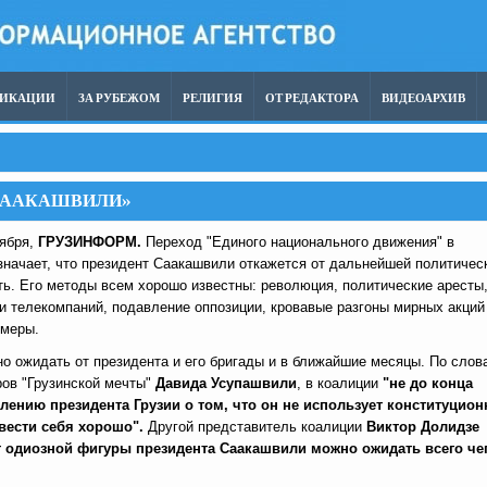
ЛИКАЦИИ
ЗА РУБЕЖОМ
РЕЛИГИЯ
ОТ РЕДАКТОРА
ВИДЕОАРХИВ
 СААКАШВИЛИ»
тября,
ГРУЗИНФОРМ.
Переход "Единого национального движения" в
значает, что президент Саакашвили откажется от дальнейшей политичес
ть. Его методы всем хорошо известны: революция, политические аресты
 и телекомпаний, подавление оппозиции, кровавые разгоны мирных акций
 меры.
о ожидать от президента и его бригады и в ближайшие месяцы. По слов
ров "Грузинской мечты"
Давида Усупашвили
, в коалиции
"не до конца
лению президента Грузии о том, что он не использует конституцион
 вести себя хорошо".
Другой представитель коалиции
Виктор Долидзе
т одиозной фигуры президента Саакашвили можно ожидать всего че