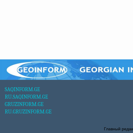
SAQINFORM.GE
RU.SAQINFORM.GE
GRUZINFORM.GE
RU.GRUZINFORM.GE
Главный редак