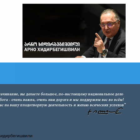
Хидирбегишвили