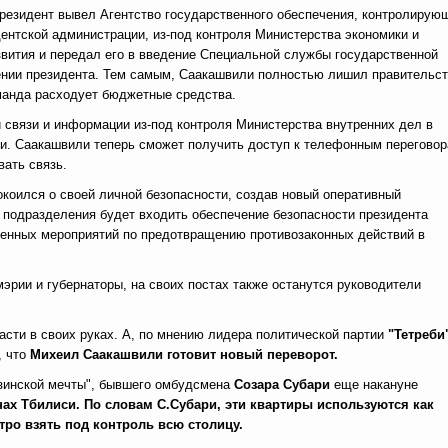
резидент вывел Агентство государственного обеспечения, контролирую
ентской администрации, из-под контроля Министерства экономики и
звития и передал его в введение Специальной службы государственной
нении президента. Тем самым, Саакашвили полностью лишил правительс
оманда расходует бюджетные средства.
 связи и информации из-под контроля Министерства внутренних дел в
ии. Саакашвили теперь сможет получить доступ к телефонным перегово
вать связь.
окоился о своей личной безопасности, создав новый оперативный
о подразделения будет входить обеспечение безопасности президента
твенных мероприятий по предотвращению противозаконных действий в
эрии и губернаторы, на своих постах также останутся руководители
ласти в своих руках. А, по мнению лидера политической партии
"Тетреби
, что
Михеил Саакашвили готовит новый переворот.
узинской мечты", бывшего омбудсмена
Созара Субари
еще накануне
ах Тбилиси. По словам С.Субари, эти квартиры используются как
тро взять под контроль всю столицу.