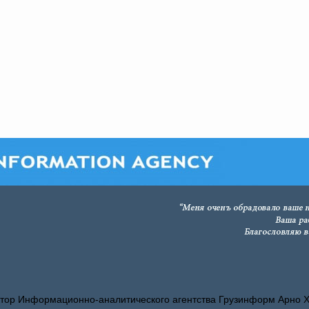
тор Информационно-аналитического агентства Грузинформ Арно 