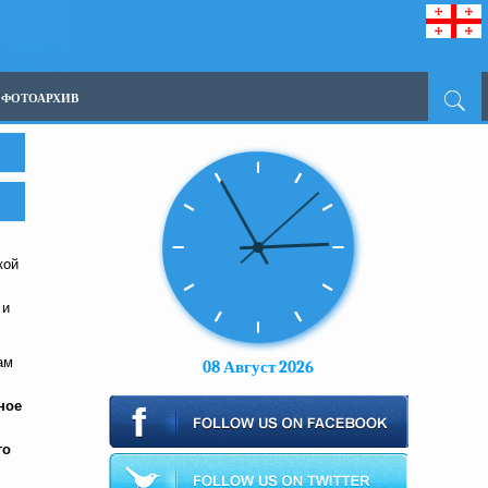
ФОТОАРХИВ
кой
,
 и
ам
08 Август 2026
ное
го