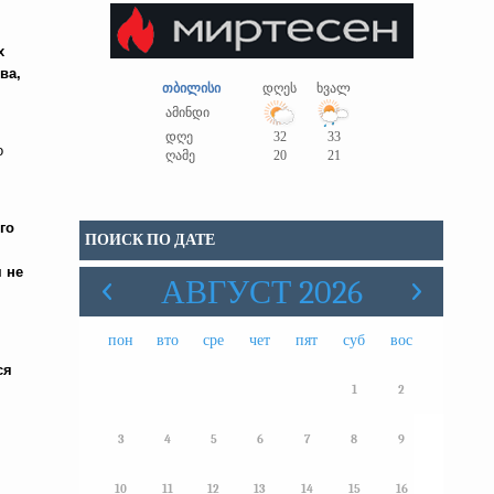
х
ва,
თბილისი
დღეს
ხვალ
ამინდი
დღე
32
33
о
ღამე
20
21
го
ПОИСК ПО ДАТЕ
 не
АВГУСТ 2026
пон
вто
сре
чет
пят
суб
вос
ся
1
2
3
4
5
6
7
8
9
10
11
12
13
14
15
16