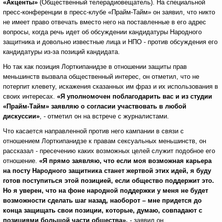
«Акценты»
(Общественный телерадиовещатель). На специальной
пресс-конференции в пресс-клубе «Прайм-Тайм» он заявил, что никто
не имеет право отвечать вместо него на поставленные в его адрес
вопросы, когда речь идет об обсуждении кандидатуры Народного
защитника и довольно известные лица и НПО - против обсуждения его
кандидатуры из-за позиций кандидата.
Но так как позиция Лорткипанидзе в отношении защиты прав
меньшинств вызвала общественный интерес, он отметил, что не
потерпит клевету, искажения сказанных им фраз и их использования в
своих интересах.
«Я уполномочен поблагодарить вас и из студии
«Прайм-Тайм» заявляю о согласии участвовать в любой
дискуссии»
, - отметил он на встрече с журналистами.
Что касается направленной против него кампании в связи с
отношением Лорткипанидзе к правам сексуальных меньшинств, он
рассказал - пресечению каких возможных целей служит подобное его
отношение.
«Я прямо заявляю, что если моя возможная карьера
на посту Народного защитника станет жертвой этих идей, я буду
готов поступиться этой позицией, если общество поддержит это.
Но я уверен, что на фоне народной поддержки у меня не будет
возможности сделать шаг назад, наоборот – мне придется до
конца защищать свои позиции, которые, думаю, совпадают с
позициями большой части общества»,
- заявил он.