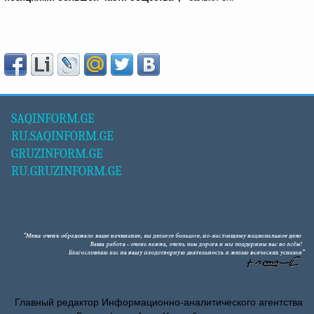
SAQINFORM.GE
RU.SAQINFORM.GE
GRUZINFORM.GE
RU.GRUZINFORM.GE
Главный редактор Информационно-аналитического агентства