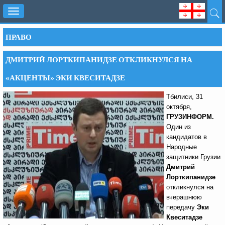
Toggle
navigation
ПРАВО
ДМИТРИЙ ЛОРТКИПАНИДЗЕ ОТКЛИКНУЛСЯ НА
«АКЦЕНТЫ» ЭКИ КВЕСИТАДЗЕ
Тбилиси, 31
октября,
ГРУЗИНФОРМ.
Один из
кандидатов в
Народные
защитники Грузии
Дмитрий
Лорткипанидзе
откликнулся на
вчерашнюю
передачу
Эки
Квеситадзе