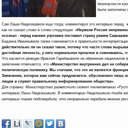
безопасности кон
были заполнены 
Сам Лаша Нацвлишвили еще тогда, комментируя это интервью перед жу
как он сказал слово в слово следующее:
«Неужели Россия непременн
осознал - перед какими угрозами поставил страну режим Саакашви
Бидзина Иванишвили также сомневается в правильности интерпретаци
действительно ли он сказал такое, потому что часто слова вырыва
достойная личность, у него нормальное прошлое и сомневаюсь, ч
Что касается реакции Ираклия Гарибашвили на обвинения националов
заявлении отмечается, что
«Министерство внутренних дел не собира
политическую полемику. Мы считаем, что это не является функцие
Заявление, которое вам сейчас предлагается, обусловлено лиш
лицам и служит правильному информированию общества».
Для справки: Министерство разместило сюжет телекомпании «Рустав
интервью Лаши Нацвлишвили. В комментарии Нацвлишвили тогда же 
интервью также подтвердила, что неправильно передала мнение ре