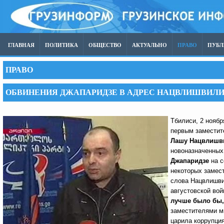
ГЛАВНАЯ
ПОЛИТИКА
ОБЩЕСТВО
АКТУАЛЬНО
ПРАВО
ПУБ
ПРАВО
ОБВИНЕНИЯ ДЖАПАРИДЗЕ В АДРЕС НАЦВЛИШВИЛ
Тбилиси, 2 ноябр
первым заместит
Лашу Нацвлишв
новоназначенных
Джапаридзе
на с
некоторых замес
слова Нацвлишвил
августовской во
лучше было бы,
заместителями ми
царила коррупция