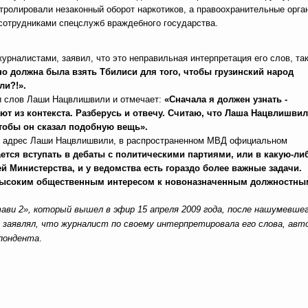
тролировали незаконный оборот наркотиков, а правоохранительные орга
сотрудниками спецслужб враждебного государства.
рналистами, заявил, что это неправильная интерпретация его слов, та
о должна была взять Тбилиси для того, чтобы грузинский народ
ли?!».
и слов Лаши Нацвлишвили и отмечает:
«Сначала я должен узнать -
ют из контекста. Разберусь и отвечу. Считаю, что Лаша Нацвлишвил
тобы он сказал подобную вещь».
 в адрес Лаши Нацвлишвили, в распространенном МВД официальном
ется вступать в дебаты с политическими партиями, или в какую-ли
й Министерства, и у ведомства есть гораздо более важные задачи.
ь высоким общественным интересом к новоназначенным должностны
и 2», который вышел в эфир 15 апреля 2009 года, после нашумевше
заявлял, что журналист по своему интерпретировала его слова, авт
спондента
.