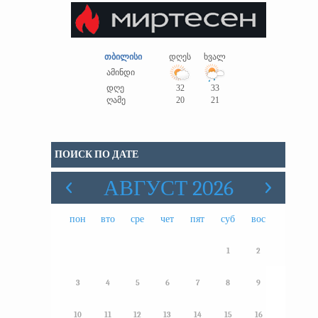
თბილისი
დღეს
ხვალ
ამინდი
დღე
32
33
ღამე
20
21
ПОИСК ПО ДАТЕ
АВГУСТ 2026
пон
вто
сре
чет
пят
суб
вос
1
2
3
4
5
6
7
8
9
10
11
12
13
14
15
16