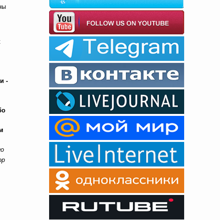
ны
к
и -
бо
м
го
ор