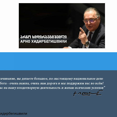
Хидирбегишвили