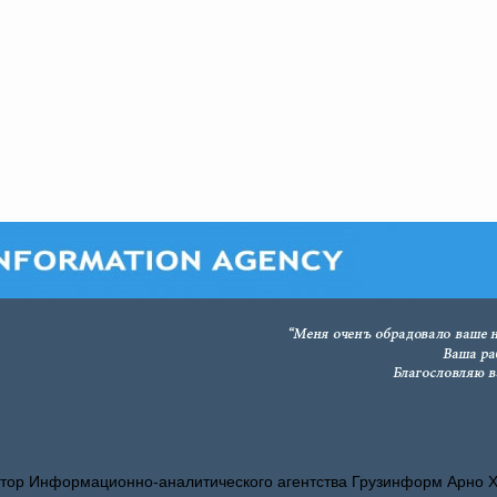
тор Информационно-аналитического агентства Грузинформ Арно 