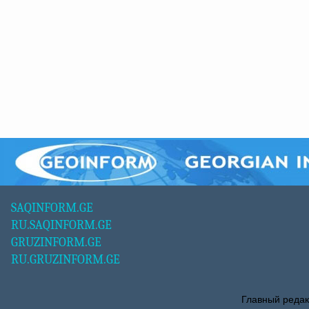
SAQINFORM.GE
RU.SAQINFORM.GE
GRUZINFORM.GE
RU.GRUZINFORM.GE
Главный редак