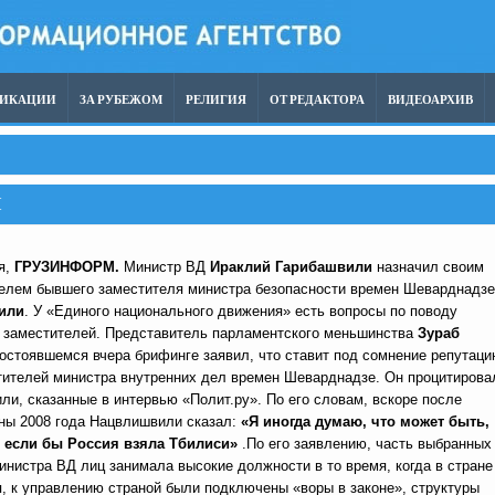
ЛИКАЦИИ
ЗА РУБЕЖОМ
РЕЛИГИЯ
ОТ РЕДАКТОРА
ВИДЕОАРХИВ
И
я,
ГРУЗИНФОРМ.
Министр ВД
Ираклий Гарибашвили
назначил своим
елем бывшего заместителя министра безопасности времен Шеварднадзе
или
. У «Единого национального движения» есть вопросы по поводу
 заместителей. Представитель парламентского меньшинства
Зураб
остоявшемся вчера брифинге заявил, что ставит под сомнение репутац
тителей министра внутренних дел времен Шеварднадзе. Он процитирова
и, сказанные в интервью «Полит.ру». По его словам, вскоре после
йны 2008 года Нацвлишвили сказал:
«Я иногда думаю, что может быть,
 если бы Россия взяла Тбилиси»
.По его заявлению, часть выбранных
нистра ВД лиц занимала высокие должности в то время, когда в стране
, к управлению страной были подключены «воры в законе», структуры