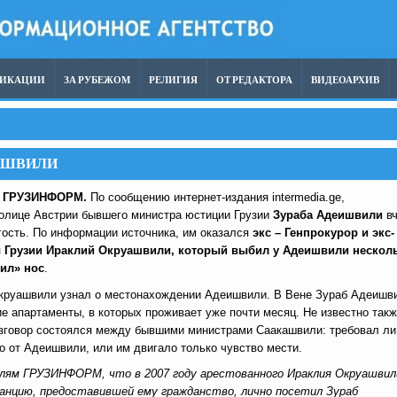
ЛИКАЦИИ
ЗА РУБЕЖОМ
РЕЛИГИЯ
ОТ РЕДАКТОРА
ВИДЕОАРХИВ
ИШВИЛИ
ГРУЗИНФОРМ.
По сообщению интернет-издания intermedia.ge,
олице Австрии бывшего министра юстиции Грузии
Зураба Адеишвили
вч
гость. По информации источника, им оказался
экс – Генпрокурор и экс-
 Грузии Ираклий Окруашвили, который выбил у Адеишвили нескол
сил» нос
.
Окруашвили узнал о местонахождении Адеишвили. В Вене Зураб Адеишв
е апартаменты, в которых проживает уже почти месяц. Не известно такж
азговор состоялся между бывшими министрами Саакашвили: требовал ли
о от Адеишвили, или им двигало только чувство мести.
ям ГРУЗИНФОРМ, что в 2007 году арестованного Ираклия Окруашвил
ранцию, предоставившей ему гражданство, лично посетил Зураб