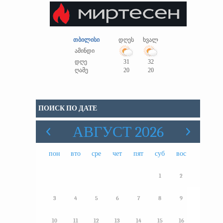
თბილისი
დღეს
ხვალ
ამინდი
დღე
31
32
ღამე
20
20
ПОИСК ПО ДАТЕ
АВГУСТ 2026
пон
вто
сре
чет
пят
суб
вос
1
2
3
4
5
6
7
8
9
10
11
12
13
14
15
16