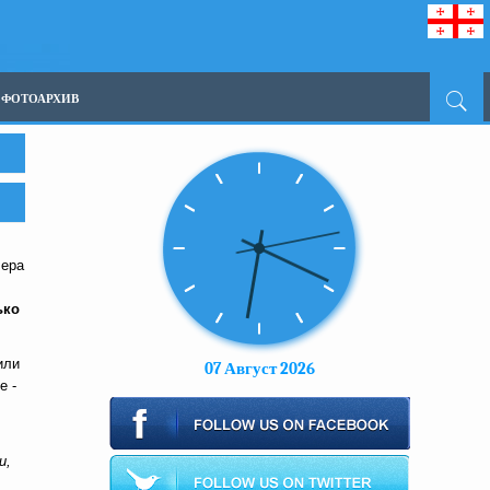
ФОТОАРХИВ
ера
ько
или
07 Август 2026
е -
и,