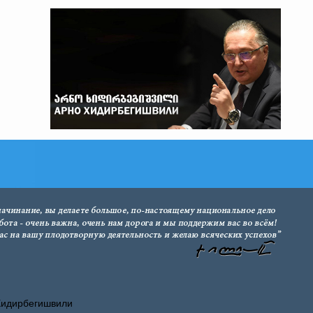
Хидирбегишвили