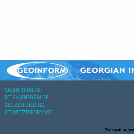
SAQINFORM.GE
RU.SAQINFORM.GE
GRUZINFORM.GE
RU.GRUZINFORM.GE
Главный редак