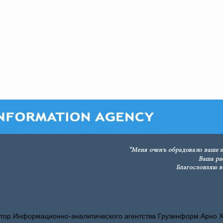
тор Информационно-аналитического агентства Грузинформ Арно 