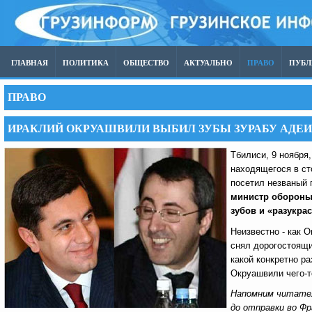
ГЛАВНАЯ
ПОЛИТИКА
ОБЩЕСТВО
АКТУАЛЬНО
ПРАВО
ПУБ
ПРАВО
ИРАКЛИЙ ОКРУАШВИЛИ ВЫБИЛ ЗУБЫ ЗУРАБУ АДЕ
Тбилиси, 9 ноября,
находящегося в ст
посетил незваный 
министр обороны
зубов и «разукра
Неизвестно - как 
снял дорогостоящи
какой конкретно р
Окруашвили чего-т
Напомним читател
до отправки во Ф