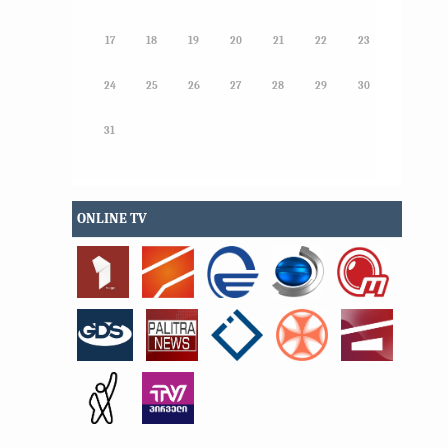
17
18
19
20
21
22
23
24
25
26
27
28
29
30
31
ONLINE TV