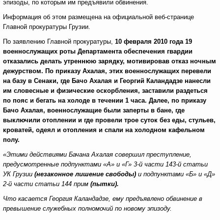
эпизоды, по которым им предъявили обвинения.
Информация об этом размещена на официальной веб-странице
Главной прокуратуры Грузии.
По заявлению Главной прокуратуры,
10 февраля 2010 года 19
военнослужащих роты Департамента обеспечения гвардии
отказались делать утреннюю зарядку, мотивировав отказ ночным
дежурством. По приказу Ахалая, этих военнослужащих перевели
на базу в Сенаки, где Бачо Ахалая и Георгий Каландадзе нанесли
им словесные и физические оскорбления, заставили раздеться
по пояс и бегать на холоде в течении 1 часа. Далее, по приказу
Бачо Ахалая, военнослужащие были заперты в бане, где
выключили отоплении и где провели трое суток без еды, стульев,
кроватей, одеял и отопления и спали на холодном кафельном
полу.
«Этими действиями Бачана Ахалая совершил преступление,
предусмотренные подпунктами «А» и «Г» 3-й части 143-й статьи
УК Грузии
(незаконное лишение свободы)
и подпунктами «Б» и «Д»
2-й части статьи 144 прим
(пытки).
Что касается Георгия Каландадзе, ему предъявлено обвинение в
превышение служебных полномочий по новому эпизоду.