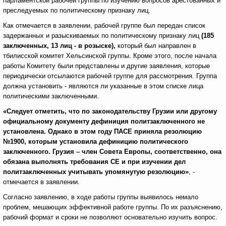
парламентской рабочей группы по изучению вопросов арестованных и
преследуемых по политическому признаку лиц.
Как отмечается в заявлении, рабочей группе был передан список
задержанных и разыскиваемых по политическому признаку лиц
(185
заключенных, 13 лиц - в розыске),
который был направлен в
тбилисской комитет Хельсинской группы. Кроме этого, после начала
работы Комитету были представлены и другие заявления, которые
периодически отсылаются рабочей группе для рассмотрения. Группа
должна установить - являются ли указанные в этом списке лица
политическими заключенными.
«Следует отметить, что по законодательству Грузии или другому
официальному документу дефиниция политзаключенного не
установлена. Однако в этом году ПАСЕ приняла резолюцию
№1900, которым установила дефиницию политического
заключенного. Грузия – член Совета Европы, соответственно, она
обязана выполнять требования СЕ и при изучении дел
политзаключенных учитывать упомянутую резолюцию»
, -
отмечается в заявлении.
Согласно заявлению, в ходе работы группы выявилось немало
проблем, мешающих эффективной работе группы. По их разъяснению,
рабочий формат и сроки не позволяют основательно изучить вопрос.