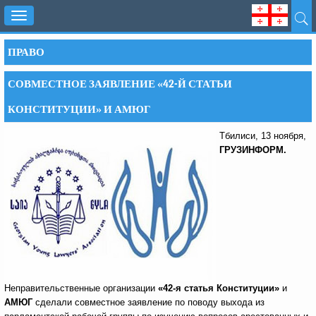
Toggle
navigation
ПРАВО
СОВМЕСТНОЕ ЗАЯВЛЕНИЕ «42-Й СТАТЬИ
КОНСТИТУЦИИ» И АМЮГ
Тбилиси, 13 ноября,
ГРУЗИНФОРМ.
Неправительственные организации
«42-я статья Конституции»
и
АМЮГ
сделали совместное заявление по поводу выхода из