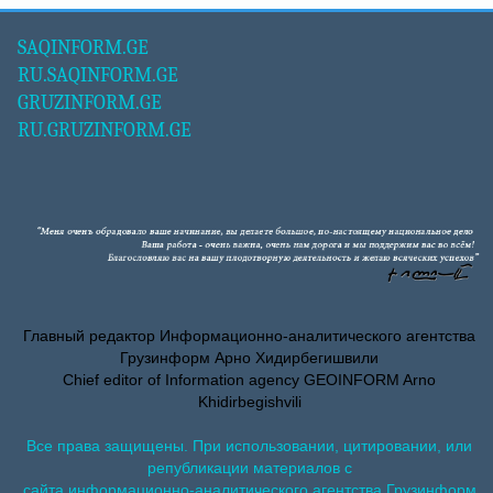
SAQINFORM.GE
RU.SAQINFORM.GE
GRUZINFORM.GE
RU.GRUZINFORM.GE
Главный редактор Информационно-аналитического агентства
Грузинформ Арно Хидирбегишвили
Chief editor of Information agency GEOINFORM Arno
Khidirbegishvili
Все права защищены. При использовании, цитировании, или
републикации материалов с
сайта информационно-аналитического агентства Грузинформ