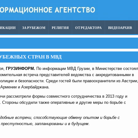
ЛИКАЦИИ
ЗА РУБЕЖОМ
РЕЛИГИЯ
ОТ РЕДАКТОРА
ВИДЕОАРХИВ
УБЕЖНЫХ СТРАН В МВД
ря,
ГРУЗИНФОРМ.
По информации МВД Грузии, в Министерстве состоя
комительная встреча представителей ведомства с аккредитованными в
полиции и безопасности. Среди гостей были правоохранители из Австрии
 Армении и Азербайджана.
ечи рассмотрели формы совместного сотрудничества в 2013 году и
 Стороны обсудили также оперативные и другие меры по борьбе с
подобные встречи, способствующие обмену опытом и борьбе с
й преступностью, запланированы и в будущем
.