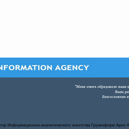
тор Информационно-аналитического агентства Грузинформ Арно 