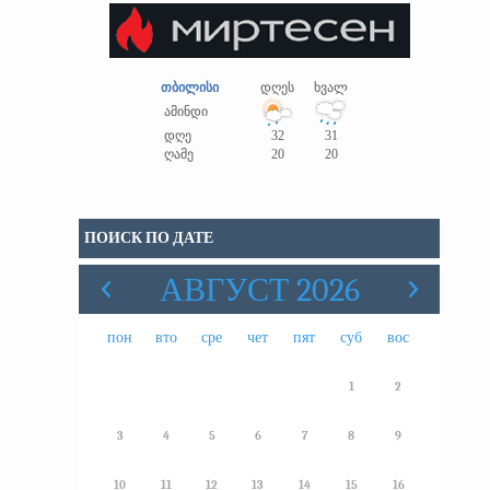
თბილისი
დღეს
ხვალ
ამინდი
დღე
32
31
ღამე
20
20
ПОИСК ПО ДАТЕ
АВГУСТ 2026
пон
вто
сре
чет
пят
суб
вос
1
2
3
4
5
6
7
8
9
10
11
12
13
14
15
16