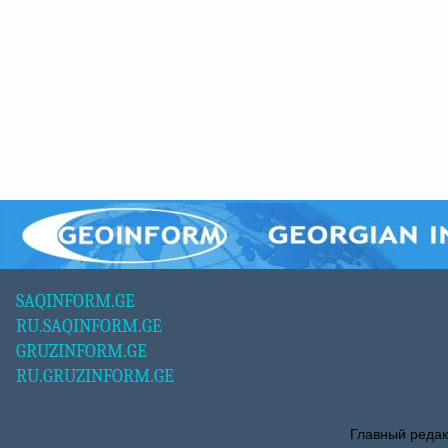
SAQINFORM.GE
RU.SAQINFORM.GE
GRUZINFORM.GE
RU.GRUZINFORM.GE
Главный редак