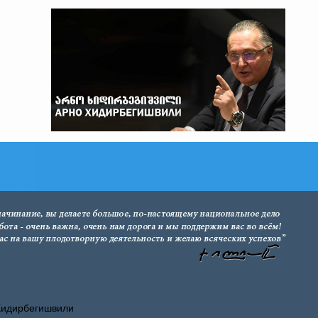
Хидирбегишвили