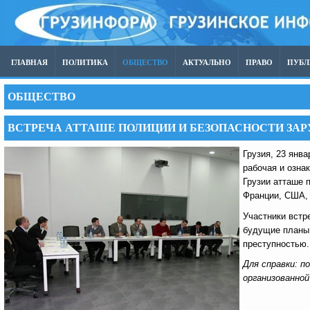
ГЛАВНАЯ
ПОЛИТИКА
ОБЩЕСТВО
АКТУАЛЬНО
ПРАВО
ПУБ
ОБЩЕСТВО
ВСТРЕЧА АТТАШЕ ПОЛИЦИИ И БЕЗОПАСНОСТИ ЗАР
Грузия, 23 янва
рабочая и озна
Грузии атташе 
Франции, США,
Участники встр
будущие планы.
преступностью.
Для справки: 
организованно