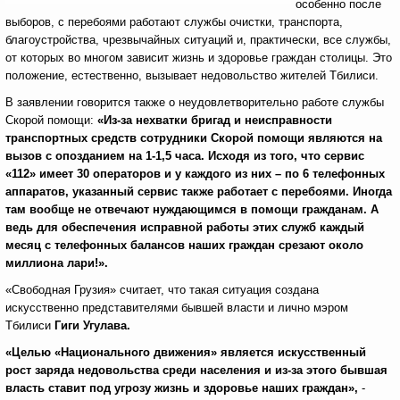
особенно после
выборов, с перебоями работают службы очистки, транспорта,
благоустройства, чрезвычайных ситуаций и, практически, все службы,
от которых во многом зависит жизнь и здоровье граждан столицы. Это
положение, естественно, вызывает недовольство жителей Тбилиси.
В заявлении говорится также о неудовлетворительно работе службы
Скорой помощи:
«Из-за нехватки бригад и неисправности
транспортных средств сотрудники Скорой помощи являются на
вызов с опозданием на 1-1,5 часа. Исходя из того, что сервис
«112» имеет 30 операторов и у каждого из них – по 6 телефонных
аппаратов, указанный сервис также работает с перебоями. Иногда
там вообще не отвечают нуждающимся в помощи гражданам. А
ведь для обеспечения исправной работы этих служб каждый
месяц с телефонных балансов наших граждан срезают около
миллиона лари!».
«Свободная Грузия» считает, что такая ситуация создана
искусственно представителями бывшей власти и лично мэром
Тбилиси
Гиги Угулава.
«Целью «Национального движения» является искусственный
рост заряда недовольства среди населения и из-за этого бывшая
власть ставит под угрозу жизнь и здоровье наших граждан»,
-