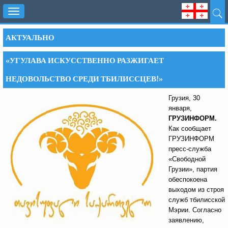
Toggle
navigation
АКТУАЛЬНО
«УГУЛАВА ИСКУССТВЕННО РАЗЖИГАЕТ
НЕДОВОЛЬСТВО СРЕДИ ТБИЛИССЦЕВ!»
Грузия, 30
января,
ГРУЗИНФОРМ.
Как сообщает
ГРУЗИНФОРМ
пресс-служба
«Свободной
Грузии», партия
обеспокоена
выходом из строя
служб тбилисской
Мэрии. Согласно
заявлению,