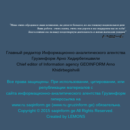
Главный редактор Информационно-аналитического агентства
Грузинформ Арно Хидирбегишвили
Chief editor of Information agency GEOINFORM Arno
Khidirbegishvili
Все права защищены. При использовании, цитировании, или
републикации материалов с
сайта информационно-аналитического агентства Грузинформ
гиперссылка на
www.ru.saqinform.ge (www.ru.gruzinform.ge) обязательна.
Copyright © 2015 saqinform.ge All Rights Reserved.
Created by LEMONS