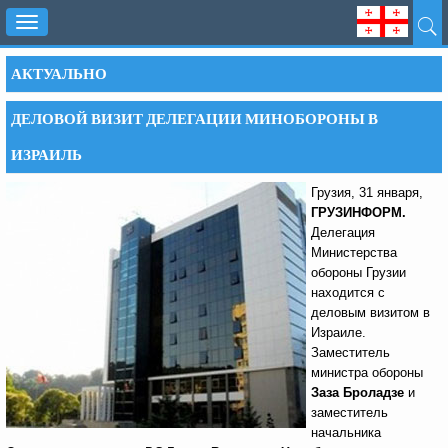
Toggle
navigation
АКТУАЛЬНО
ДЕЛОВОЙ ВИЗИТ ДЕЛЕГАЦИИ МИНОБОРОНЫ В
ИЗРАИЛЬ
Грузия, 31 января,
ГРУЗИНФОРМ.
Делегация
Министерства
обороны Грузии
находится с
деловым визитом в
Израиле.
Заместитель
министра обороны
Заза Броладзе
и
заместитель
начальника