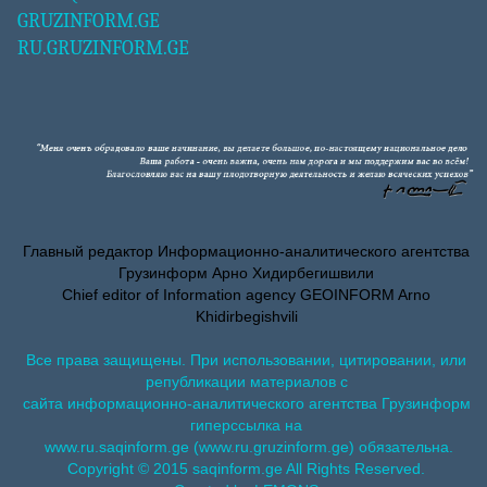
GRUZINFORM.GE
RU.GRUZINFORM.GE
Главный редактор Информационно-аналитического агентства
Грузинформ Арно Хидирбегишвили
Chief editor of Information agency GEOINFORM Arno
Khidirbegishvili
Все права защищены. При использовании, цитировании, или
републикации материалов с
сайта информационно-аналитического агентства Грузинформ
гиперссылка на
www.ru.saqinform.ge (www.ru.gruzinform.ge) обязательна.
Copyright © 2015 saqinform.ge All Rights Reserved.