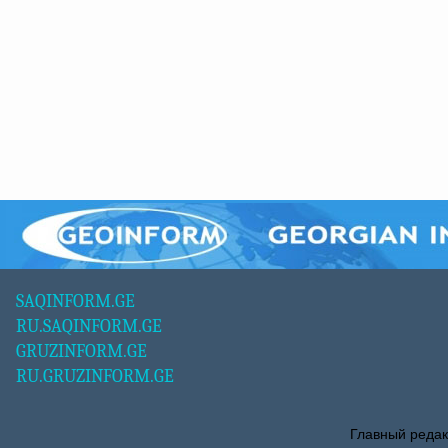
SAQINFORM.GE
RU.SAQINFORM.GE
GRUZINFORM.GE
RU.GRUZINFORM.GE
Главный редак