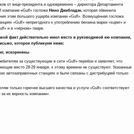
ков от вице-президента и одновременно – директора Департамента
R компании
«
Gulf» госпожи
Нино Джибладзе,
которая обвинила
ия этим большого ущерба компании «Gulf». Возмущённая госпожа
нциях «Gulf» непригодного к употреблению бензина марки «super» и
f» и в «чёрном» пиаре.
такой факт действительно имел место в руководимой ею компании,
письмо, которое публикуем ниже:
er
, искоренены
ебителям за существующие в сети «Gulf» перебои и заявляет, что
меющие место 28-29 января, к этому времени не существуют. Указанные
ких автозаправочных станциях и были связаны с дистрибуцией только
елям только горючее высшего качества и услуги «Gulf» соответствуют
 за их верность компании».