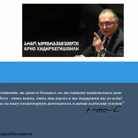
Хидирбегишвили