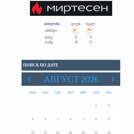
თბილისი
დღეს
ხვალ
ამინდი
დღე
32
33
ღამე
20
21
ПОИСК ПО ДАТЕ
АВГУСТ 2026
пон
вто
сре
чет
пят
суб
вос
1
2
3
4
5
6
7
8
9
10
11
12
13
14
15
16