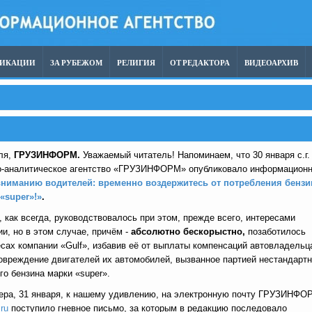
ЛИКАЦИИ
ЗА РУБЕЖОМ
РЕЛИГИЯ
ОТ РЕДАКТОРА
ВИДЕОАРХИВ
ля,
ГРУЗИНФОРМ.
Уважаемый читатель! Напоминаем, что 30 января с.г.
-аналитическое агентство «ГРУЗИНФОРМ» опубликовало информацион
вниманию водителей: временно воздержитесь от потребления бензи
«super»!»
.
, как всегда, руководствовалось при этом, прежде всего, интересами
ии, но в этом случае, причём -
абсолютно бескорыстно,
позаботилось
есах компании «Gulf», избавив её от выплаты компенсаций автовладельц
овреждение двигателей их автомобилей, вызванное партией нестандарт
го бензина марки «super».
чера, 31 января, к нашему удивлению, на электронную почту ГРУЗИНФО
ru
поступило гневное письмо, за которым в редакцию последовало