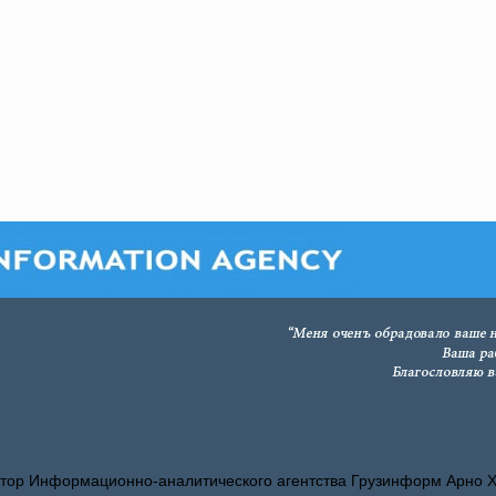
тор Информационно-аналитического агентства Грузинформ Арно 