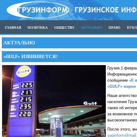
ГЛАВНАЯ
ПОЛИТИКА
ОБЩЕСТВО
АКТУАЛЬНО
ПРАВО
ПУБ
АКТУАЛЬНО
«GULF» ИЗВИНЯЕТСЯ!
Грузия,1 февра
Информационно
сообщение
«К 
«GULF» марки 
Наше агентство
населения Груз
также об интер
за возможное п
высокооктаново
После этого, в
saqinform@mail.