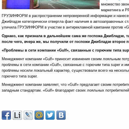
множество звон
маркетинга и P
ГРУЗИНФОРМ в распространении непроверенной информации и нанесен
Джибладзе категорически отвергла факт наличия в автозаправочных ста
уличила ГРУЗИНФОРМ в участии в антирекламной кампании против «Gul
Однако, как признала в дальнейшем сама же госпожа Джибладзе, 
после чего, вчера же, мы получили от госпожи Джибладзе второе 
«Проблемы в сети компании «
Gulf
», связанные с горючим типа
sup
Менеджмент компании «Gulf» приносит извинения своим лояльным потр
проблемы в сети компании «Gulf», связанные с горючим типа super и и
проблемы носили локальный характер, существовали всего на несколь
горючего типа super.
Менеджмент компании заявляет, что «Gulf» предлагает своим потребит
западным стандартам. «Gulf» благодарит своих лояльных потребителей