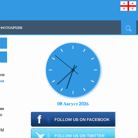
ФОТОАРХИВ
ное
на
08 Август 2026
ам
но
РМ