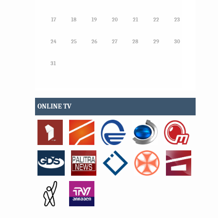
17
18
19
20
21
22
23
24
25
26
27
28
29
30
31
ONLINE TV