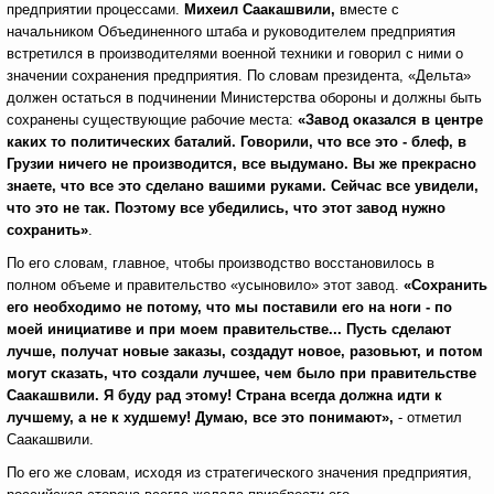
предприятии процессами.
Михеил Саакашвили,
вместе с
начальником Объединенного штаба и руководителем предприятия
встретился в производителями военной техники и говорил с ними о
значении сохранения предприятия. По словам президента, «Дельта»
должен остаться в подчинении Министерства обороны и должны быть
сохранены существующие рабочие места:
«Завод оказался в центре
каких то политических баталий. Говорили, что все это - блеф, в
Грузии ничего не производится, все выдумано. Вы же прекрасно
знаете, что все это сделано вашими руками. Сейчас все увидели,
что это не так. Поэтому все убедились, что этот завод нужно
сохранить»
.
По его словам, главное, чтобы производство восстановилось в
полном объеме и правительство «усыновило» этот завод.
«Сохранить
его необходимо не потому, что мы поставили его на ноги - по
моей инициативе и при моем правительстве... Пусть сделают
лучше, получат новые заказы, создадут новое, разовьют, и потом
могут сказать, что создали лучшее, чем было при правительстве
Саакашвили. Я буду рад этому! Страна всегда должна идти к
лучшему, а не к худшему! Думаю, все это понимают»,
- отметил
Саакашвили.
По его же словам, исходя из стратегического значения предприятия,