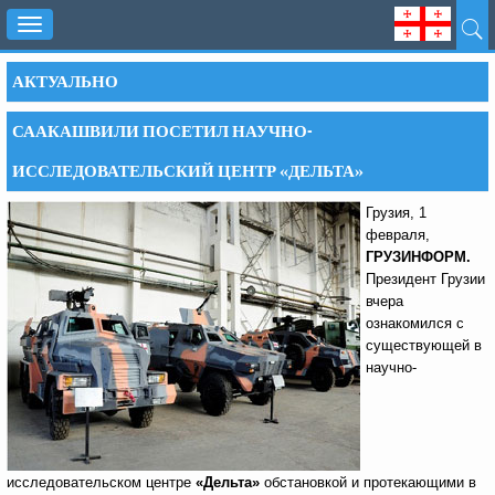
Toggle
navigation
АКТУАЛЬНО
СААКАШВИЛИ ПОСЕТИЛ НАУЧНО-
ИССЛЕДОВАТЕЛЬСКИЙ ЦЕНТР «ДЕЛЬТА»
Грузия, 1
февраля,
ГРУЗИНФОРМ.
Президент Грузии
вчера
ознакомился с
существующей в
научно-
исследовательском центре
«Дельта»
обстановкой и протекающими в