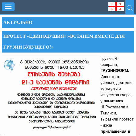
Toggle
navigation
АКТУАЛЬНО
ПРОТЕСТ «ЕДИНОДУШИЯ»:«ВСТАНЕМ ВМЕСТЕ ДЛЯ
ГРУЗИИ БУДУЩЕГО!»
Грузия, 4
февраля,
ГРУЗИНФОРМ.
Известные
ученые, деятели
культуры и
искусства вчера,
у памятника
Ш.Руставели в
Тбилиси,
выразили протест
«из-за
приглашения в