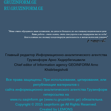
GRUZINFORM.GE
RU.GRUZINFORM.GE
Главный редактор Информационно-аналитического агентства
Грузинформ Арно Хидирбегишвили
Chief editor of Information agency GEOINFORM Arno
Khidirbegishvili
Все права защищены. При использовании, цитировании, или
републикации материалов с
сайта информационно-аналитического агентства Грузинформ
гиперссылка на
www.ru.saqinform.ge (www.ru.gruzinform.ge) обязательна.
Copyright © 2015 saqinform.ge All Rights Reserved.
Created by LEMONS