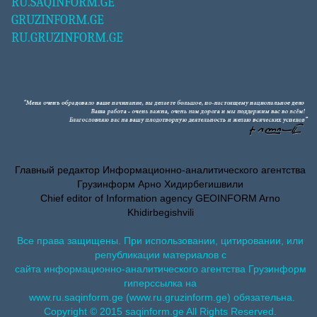
RU.SAQINFORM.GE
GRUZINFORM.GE
RU.GRUZINFORM.GE
Главный редактор Информационно-аналитического агентства
Грузинформ Арно Хидирбегишвили
Chief editor of Information agency GEOINFORM Arno
Khidirbegishvili
Все права защищены. При использовании, цитировании, или
републикации материалов с
сайта информационно-аналитического агентства Грузинформ
гиперссылка на
www.ru.saqinform.ge (www.ru.gruzinform.ge) обязательна.
Copyright © 2015 saqinform.ge All Rights Reserved.