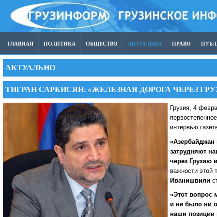
ГЛАВНАЯ
ПОЛИТИКА
ОБЩЕСТВО
АКТУАЛЬНО
ПРАВО
ПУБ
АКТУАЛЬНО
ТИГРАН САРКИСЯН: «ЖЕЛЕЗНАЯ ДОРОГА ЧЕРЕЗ ГР
Грузия, 4 февр
первостепенное
интервью газе
«Азербайджан 
затрудняют на
через Грузию 
важности этой 
Иванишвили
ст
«Этот вопрос 
и не было ни 
наши позиции 