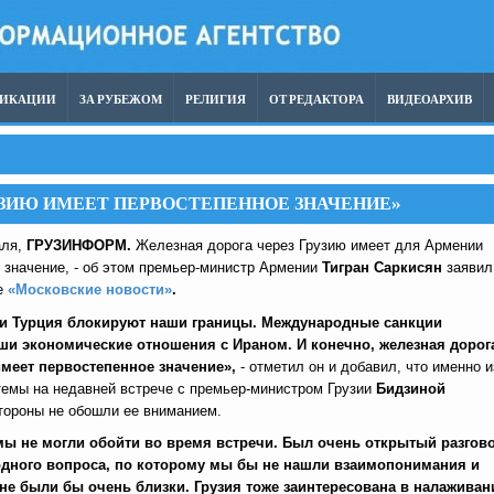
ЛИКАЦИИ
ЗА РУБЕЖОМ
РЕЛИГИЯ
ОТ РЕДАКТОРА
ВИДЕОАРХИВ
УЗИЮ ИМЕЕТ ПЕРВОСТЕПЕННОЕ ЗНАЧЕНИЕ»
аля,
ГРУЗИНФОРМ.
Железная дорога через Грузию имеет для Армении
 значение, - об этом премьер-министр Армении
Тигран Саркисян
заявил
те
«Московские новости»
.
и Турция блокируют наши границы. Международные санкции
ши экономические отношения с Ираном. И конечно, железная дорог
имеет первостепенное значение»,
- отметил он и добавил, что именно и
темы на недавней встрече с премьер-министром Грузии
Бидзиной
ороны не обошли ее вниманием.
мы не могли обойти во время встречи. Был очень открытый разгово
одного вопроса, по которому мы бы не нашли взаимопонимания и
не были бы очень близки. Грузия тоже заинтересована в налаживан