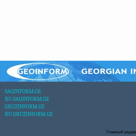
SAQINFORM.GE
RU.SAQINFORM.GE
GRUZINFORM.GE
RU.GRUZINFORM.GE
Главный редак