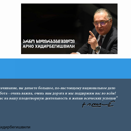
Хидирбегишвили