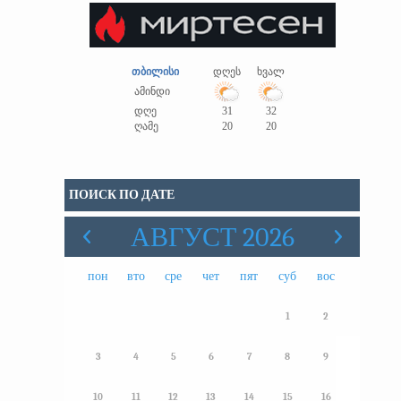
თბილისი
დღეს
ხვალ
ამინდი
დღე
31
32
ღამე
20
20
ПОИСК ПО ДАТЕ
АВГУСТ 2026
пон
вто
сре
чет
пят
суб
вос
1
2
3
4
5
6
7
8
9
10
11
12
13
14
15
16