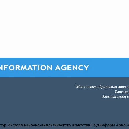
тор Информационно-аналитического агентства Грузинформ Арно 