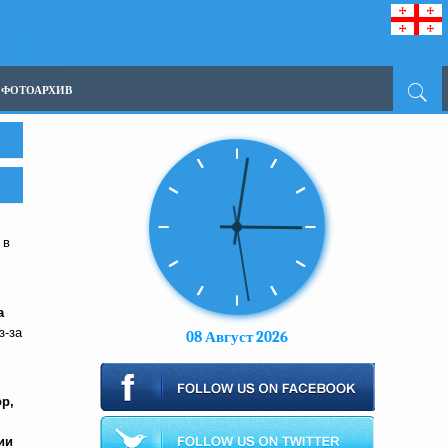
ФОТОАРХИВ
 в
а
з-за
08 Август 2026
р,
ии