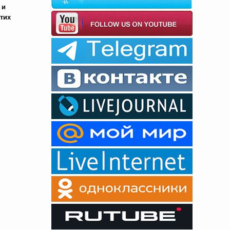
 и
тих