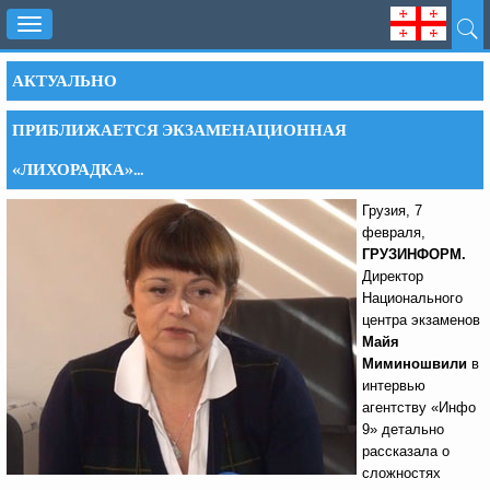
Toggle
navigation
АКТУАЛЬНО
ПРИБЛИЖАЕТСЯ ЭКЗАМЕНАЦИОННАЯ
«ЛИХОРАДКА»...
Грузия, 7
февраля,
ГРУЗИНФОРМ.
Директор
Национального
центра экзаменов
Майя
Миминошвили
в
интервью
агентству «Инфо
9» детально
рассказала о
сложностях