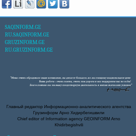
SAQINFORM.GE
RU.SAQINFORM.GE
GRUZINFORM.GE
RU.GRUZINFORM.GE
Главный редактор Информационно-аналитического агентства
Грузинформ Арно Хидирбегишвили
Chief editor of Information agency GEOINFORM Arno
Khidirbegishvili