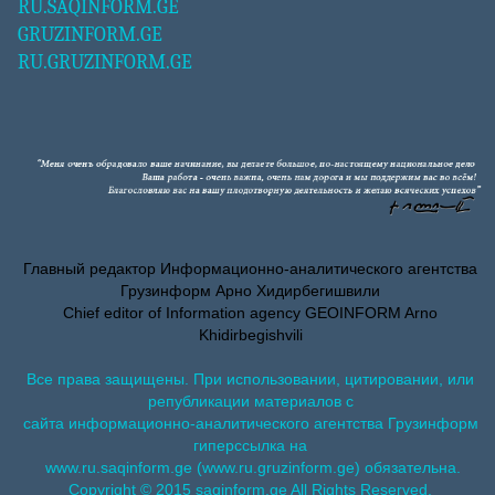
RU.SAQINFORM.GE
GRUZINFORM.GE
RU.GRUZINFORM.GE
Главный редактор Информационно-аналитического агентства
Грузинформ Арно Хидирбегишвили
Chief editor of Information agency GEOINFORM Arno
Khidirbegishvili
Все права защищены. При использовании, цитировании, или
републикации материалов с
сайта информационно-аналитического агентства Грузинформ
гиперссылка на
www.ru.saqinform.ge (www.ru.gruzinform.ge) обязательна.
Copyright © 2015 saqinform.ge All Rights Reserved.