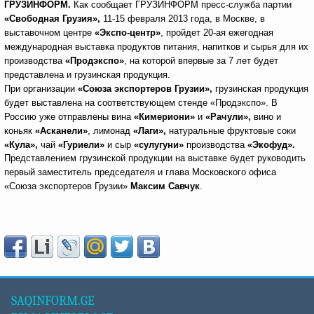
ГРУЗИНФОРМ.
Как сообщает ГРУЗИНФОРМ пресс-служба партии
«Свободная Грузия»,
11-15 февраля 2013 года, в Москве, в
выставочном центре
«Экспо-центр»
, пройдет 20-ая ежегодная
международная выставка продуктов питания, напитков и сырья для их
производства
«Продэкспо»
, на которой впервые за 7 лет будет
представлена и грузинская продукция.
При организации
«Союза экспортеров Грузии»,
грузинская продукция
будет выставлена на соответствующем стенде «Продэкспо». В
Россию уже отправлены вина
«Кимериони»
и
«Рачули»,
вино и
коньяк
«Асканели»
, лимонад
«Лаги»,
натуральные фруктовые соки
«Кула»,
чай
«Гуриели»
и сыр
«сулугуни»
производства
«Экофуд».
Представлением грузинской продукции на выставке будет руководить
первый заместитель председателя и глава Московского офиса
«Союза экспортеров Грузии»
Максим Савчук
.
SAQINFORM.GE