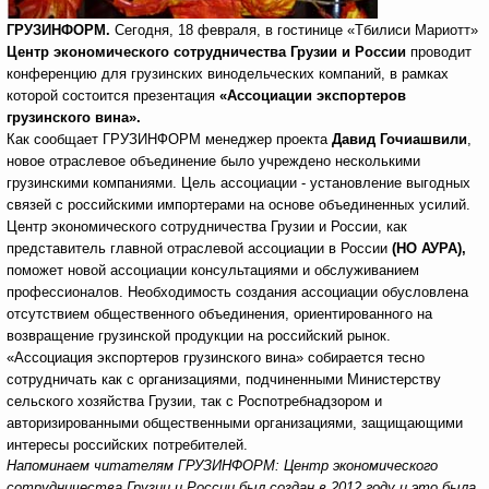
ГРУЗИНФОРМ.
Сегодня, 18 февраля, в гостинице «Тбилиси Мариотт»
Центр экономического сотрудничества Грузии и России
проводит
конференцию для грузинских винодельческих компаний, в рамках
которой состоится презентация
«Ассоциации экспортеров
грузинского вина».
Как сообщает ГРУЗИНФОРМ менеджер проекта
Давид Гочиашвили
,
новое отраслевое объединение было учреждено несколькими
грузинскими компаниями. Цель ассоциации - установление выгодных
связей с российскими импортерами на основе объединенных усилий.
Центр экономического сотрудничества Грузии и России, как
представитель главной отраслевой ассоциации в России
(НО АУРА),
поможет новой ассоциации консультациями и обслуживанием
профессионалов. Необходимость создания ассоциации обусловлена
отсутствием общественного объединения, ориентированного на
возвращение грузинской продукции на российский рынок.
«Ассоциация экспортеров грузинского вина» собирается тесно
сотрудничать как с организациями, подчиненными Министерству
сельского хозяйства Грузии, так с Роспотребнадзором и
авторизированными общественными организациями, защищающими
интересы российских потребителей.
Напоминаем читателям ГРУЗИНФОРМ: Центр экономического
сотрудничества Грузии и России был создан в 2012 году и это была