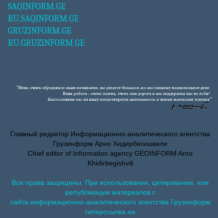
SAQINFORM.GE
RU.SAQINFORM.GE
GRUZINFORM.GE
RU.GRUZINFORM.GE
Главный редактор Информационно-аналитического агентства
Грузинформ Арно Хидирбегишвили
Chief editor of Information agency GEOINFORM Arno
Khidirbegishvili
Все права защищены. При использовании, цитировании, или
републикации материалов с
сайта информационно-аналитического агентства Грузинформ
гиперссылка на