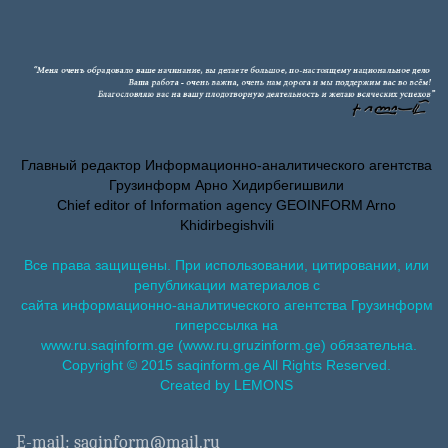
Главный редактор Информационно-аналитического агентства
Грузинформ Арно Хидирбегишвили
Chief editor of Information agency GEOINFORM Arno
Khidirbegishvili
Все права защищены. При использовании, цитировании, или
републикации материалов с
сайта информационно-аналитического агентства Грузинформ
гиперссылка на
www.ru.saqinform.ge (www.ru.gruzinform.ge) обязательна.
Copyright © 2015 saqinform.ge All Rights Reserved.
Created by LEMONS
E-mail: saqinform@mail.ru