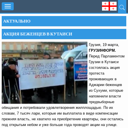
Toggle
navigation
АКТУАЛЬНО
АКЦИЯ БЕЖЕНЦЕВ В КУТАИСИ
Грузия, 19 марта,
ГРУЗИНФОРМ.
Перед Парламентом
Грузии в Кутаиси
состоялась акция
протеста
проживающих в
Аджарии беженцев
из Сухуми, которые
напомнили власти
предвыборные
обещания и потребовали удовлетворения жилплощадью. По их
словам, 7 тысяч лари, которые им выплатила в виде компенсации
прежняя власть, не хватило на приобретение квартиры, они остались
под открытым небом и уже больше года проводят акции на улице.