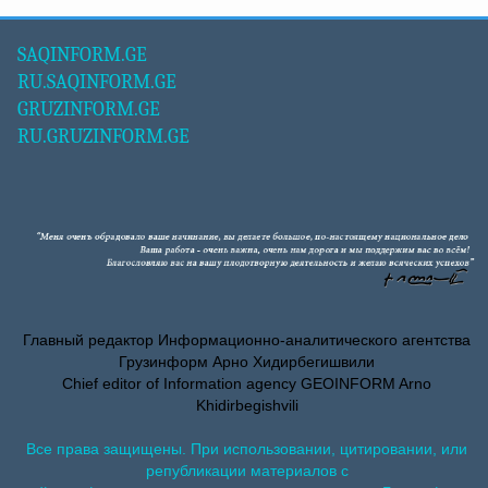
SAQINFORM.GE
RU.SAQINFORM.GE
GRUZINFORM.GE
RU.GRUZINFORM.GE
Главный редактор Информационно-аналитического агентства
Грузинформ Арно Хидирбегишвили
Chief editor of Information agency GEOINFORM Arno
Khidirbegishvili
Все права защищены. При использовании, цитировании, или
републикации материалов с