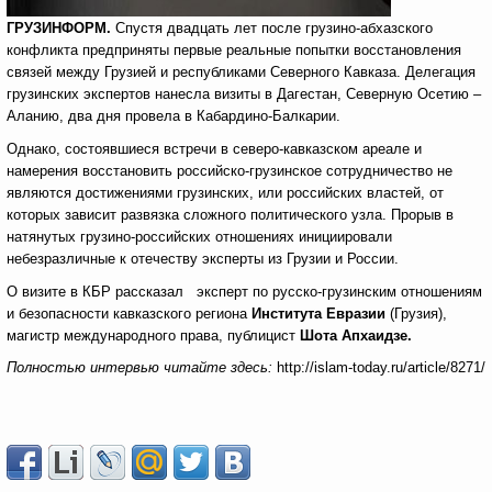
ГРУЗИНФОРМ.
Спустя двадцать лет после грузино-абхазского
конфликта предприняты первые реальные попытки восстановления
связей между Грузией и республиками Северного Кавказа. Делегация
грузинских экспертов нанесла визиты в Дагестан, Северную Осетию –
Аланию, два дня провела в Кабардино-Балкарии.
Однако, состоявшиеся встречи в северо-кавказском ареале и
намерения восстановить российско-грузинское сотрудничество не
являются достижениями грузинских, или российских властей, от
которых зависит развязка сложного политического узла. Прорыв в
натянутых грузино-российских отношениях инициировали
небезразличные к отечеству эксперты из Грузии и России.
О визите в КБР рассказал эксперт по русско-грузинским отношениям
и безопасности кавказского региона
Института Евразии
(Грузия),
магистр международного права, публицист
Шота Апхаидзе.
Полностью интервью читайте здесь
:
http://islam-today.ru/article/8271/