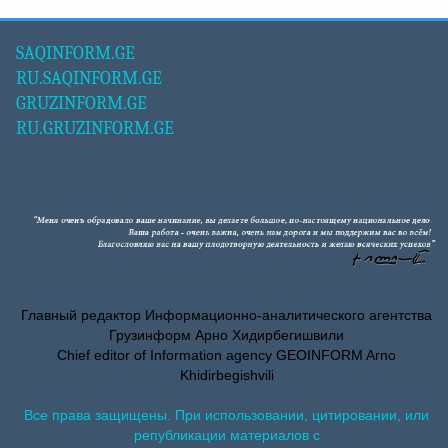
SAQINFORM.GE
RU.SAQINFORM.GE
GRUZINFORM.GE
RU.GRUZINFORM.GE
Главный редактор Информационно-аналитического агентства
Грузинформ Арно Хидирбегишвили
Chief editor of Information agency GEOINFORM Arno
Khidirbegishvili
Все права защищены. При использовании, цитировании, или
републикации материалов с