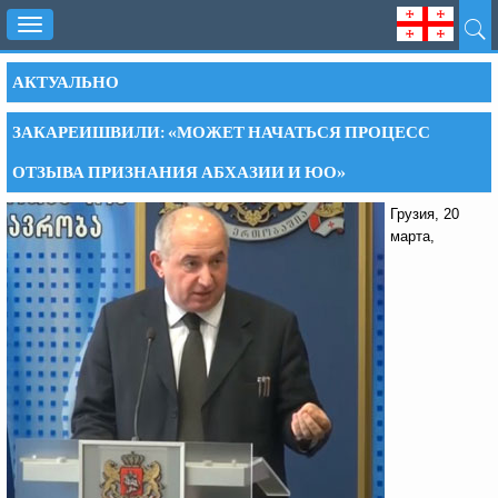
Toggle
navigation
АКТУАЛЬНО
ЗАКАРЕИШВИЛИ: «МОЖЕТ НАЧАТЬСЯ ПРОЦЕСС
ОТЗЫВА ПРИЗНАНИЯ АБХАЗИИ И ЮО»
Грузия, 20
марта,