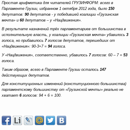
Простая арифметика для читателей ГРУЗИНФОРМ: всего в
Парламенте Грузии, избранном 1 октября 2012 года, было
150
депутатов:
90
депутатов - у победившей коалиции «Грузинская
мечта» и
60
депутатов – у «Нацдвижения».
В результате назначений трёх парламентариев от большинства в
исполнительную власть, у коалиции «Грузинская мечта» убавилось
3
голоса, но прибавилось
7
голосов депутатов, перешедших от
«Нацдвижения»: 90-3+7 =
94
голоса.
У «Нацдвижения», соответственно, убавилось
7
голосов: 60 – 7 =
53
голоса.
Таким образом, всего в Парламенте Грузии осталось
147
действующих депутатов.
Для конституционных изменений (конституционного большинства)
парламентскому большинству от «Грузинской мечты» реально не
хватает
6
голосов: 94 + 6 = 100
.