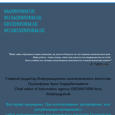
SAQINFORM.GE
RU.SAQINFORM.GE
GRUZINFORM.GE
RU.GRUZINFORM.GE
Главный редактор Информационно-аналитического агентства
Грузинформ Арно Хидирбегишвили
Chief editor of Information agency GEOINFORM Arno
Khidirbegishvili
Все права защищены. При использовании, цитировании, или
републикации материалов с
сайта информационно-аналитического агентства Грузинформ