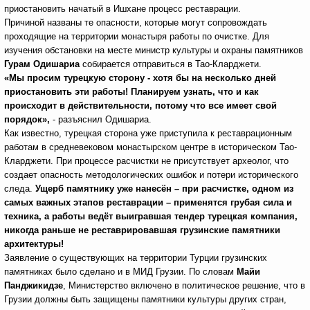
приостановить начатый в Ишхане процесс реставрации.
Причиной названы те опасности, которые могут сопровождать
проходящие на территории монастыря работы по очистке. Для
изучения обстановки на месте министр культуры и охраны памятников
Гурам Одишариа
собирается отправиться в Тао-Кларджети.
«Мы просим турецкую сторону - хотя бы на несколько дней
приостановить эти работы! Планируем узнать, что и как
происходит в действительности, потому что все имеет свой
порядок»,
- разъяснил Одишариа.
Как известно, турецкая сторона уже приступила к реставрационным
работам в средневековом монастырском центре в историческом Тао-
Кларджети. При процессе расчистки не присутствует археолог, что
создает опасность методологических ошибок и потери исторического
следа.
Ущерб памятнику уже нанесён – при расчистке, одном из
самых важных этапов реставрации – применятся грубая сила и
техника, а работы ведёт выигравшая тендер турецкая компания,
никогда раньше не реставрировавшая грузинские памятники
архитектуры!
Заявление о существующих на территории Турции грузинских
памятниках было сделано и в МИД Грузии. По словам
Майи
Панджикидзе
, Министерство включено в политическое решение, что в
Грузии должны быть защищены памятники культуры других стран,