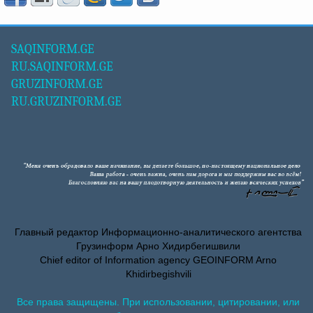
SAQINFORM.GE
RU.SAQINFORM.GE
GRUZINFORM.GE
RU.GRUZINFORM.GE
Главный редактор Информационно-аналитического агентства
Грузинформ Арно Хидирбегишвили
Chief editor of Information agency GEOINFORM Arno
Khidirbegishvili
Все права защищены. При использовании, цитировании, или