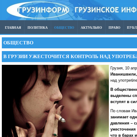
ГЛАВНАЯ
ПОЛИТИКА
ОБЩЕСТВО
АКТУАЛЬНО
ПРАВО
ПУБ
ОБЩЕСТВО
В ГРУЗИИ УЖЕСТОЧИТСЯ КОНТРОЛЬ НАД УПОТРЕБ
Грузия, 10 ап
Иванишвили
над употребле
В общественн
выделены сп
вступят в си
По словам Ив
занимает одн
давления – 
ужесточения 
что в барах 