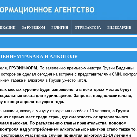
ЛИКАЦИИ
ЗА РУБЕЖОМ
РЕЛИГИЯ
ОТ РЕДАКТОРА
ВИДЕОАРХИВ
ЛЕНИЕМ ТАБАКА И АЛКОГОЛЯ
реля,
ГРУЗИНФОРМ.
По заявлению премьер-министра Грузии
Бидзины
,
которое он сделал сегодня на встрече с представителями СМИ,
контро
нием табака и алкоголя в Грузии ужесточится.
ых местах курение будет запрещено, а в некоторых местах будут
ециальные места для курильщиков. Запреты, предположительно,
лу с конца апреля текущего года.
анишвили, каждую минуту от курения погибают 10 человек,
а Грузия
о из первых мест среди стран, где смертность от артериального
самая высокая. По разъяснению главы правительства, поводом
контроля над употреблением алкогольных напитков стало также то,
и ресторанах участились случаи принятия алкоголя 13-14 летними