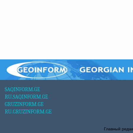
SAQINFORM.GE
RU.SAQINFORM.GE
GRUZINFORM.GE
RU.GRUZINFORM.GE
Главный редак