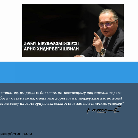
Хидирбегишвили