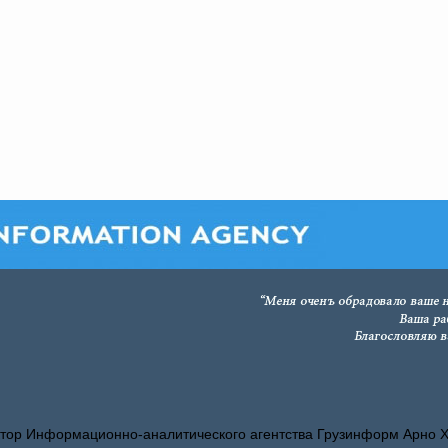
тор Информационно-аналитического агентства Грузинформ Арно 