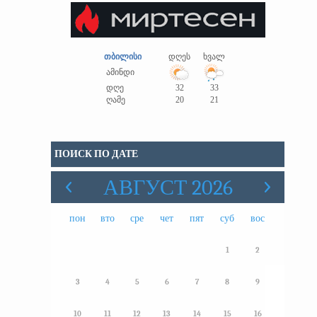
თბილისი
დღეს
ხვალ
ამინდი
დღე
32
33
ღამე
20
21
ПОИСК ПО ДАТЕ
АВГУСТ 2026
пон
вто
сре
чет
пят
суб
вос
1
2
3
4
5
6
7
8
9
10
11
12
13
14
15
16