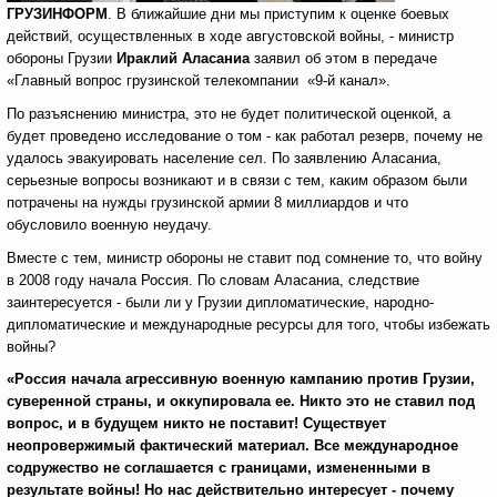
ГРУЗИНФОРМ
. В ближайшие дни мы приступим к оценке боевых
действий, осуществленных в ходе августовской войны, - министр
обороны Грузии
Ираклий Аласаниа
заявил об этом в передаче
«Главный вопрос грузинской телекомпании «9-й канал».
По разъяснению министра, это не будет политической оценкой, а
будет проведено исследование о том - как работал резерв, почему не
удалось эвакуировать население сел. По заявлению Аласаниа,
серьезные вопросы возникают и в связи с тем, каким образом были
потрачены на нужды грузинской армии 8 миллиардов и что
обусловило военную неудачу.
Вместе с тем, министр обороны не ставит под сомнение то, что войну
в 2008 году начала Россия. По словам Аласаниа, следствие
заинтересуется - были ли у Грузии дипломатические, народно-
дипломатические и международные ресурсы для того, чтобы избежать
войны?
«Россия начала агрессивную военную кампанию против Грузии,
суверенной страны, и оккупировала ее. Никто это не ставил под
вопрос, и в будущем никто не поставит! Существует
неопровержимый фактический материал. Все международное
содружество не соглашается с границами, измененными в
результате войны! Но нас действительно интересует - почему