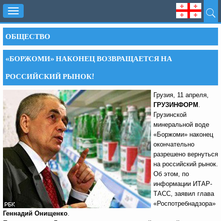
Toggle
navigation
ОБЩЕСТВО
«БОРЖОМИ» НАКОНЕЦ ВОЗВРАЩАЕТСЯ НА
РОССИЙСКИЙ РЫНОК!
Грузия, 11 апреля,
ГРУЗИНФОРМ
.
Грузинской
минеральной воде
«Боржоми» наконец
окончательно
разрешено вернуться
на российский рынок.
Об этом, по
информации ИТАР-
ТАСС, заявил глава
«Роспотребнадзора»
Геннадий Онищенко
.