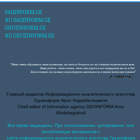
SAQINFORM.GE
RU.SAQINFORM.GE
GRUZINFORM.GE
RU.GRUZINFORM.GE
Главный редактор Информационно-аналитического агентства
Грузинформ Арно Хидирбегишвили
Chief editor of Information agency GEOINFORM Arno
Khidirbegishvili
Все права защищены. При использовании, цитировании, или
републикации материалов с
сайта информационно-аналитического агентства Грузинформ