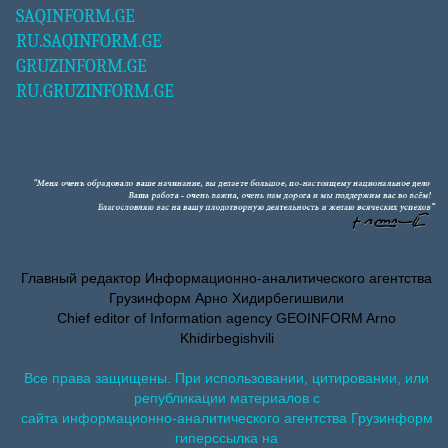
SAQINFORM.GE
RU.SAQINFORM.GE
GRUZINFORM.GE
RU.GRUZINFORM.GE
Главный редактор Информационно-аналитического агентства
Грузинформ Арно Хидирбегишвили
Chief editor of Information agency GEOINFORM Arno
Khidirbegishvili
Все права защищены. При использовании, цитировании, или
републикации материалов с
сайта информационно-аналитического агентства Грузинформ
гиперссылка на