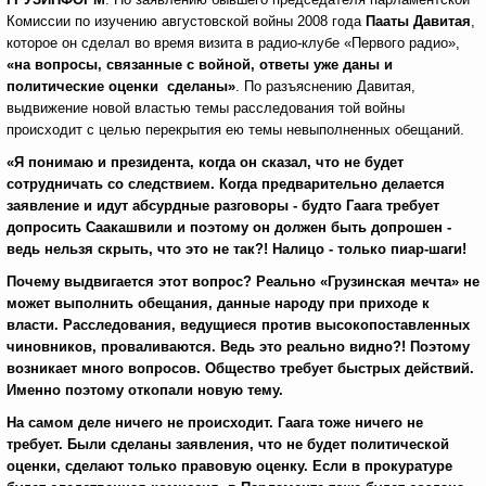
Комиссии по изучению августовской войны 2008 года
Пааты Давитая
,
которое он сделал во время визита в радио-клубе «Первого радио»,
«на вопросы, связанные с войной, ответы уже даны и
политические оценки сделаны»
. По разъяснению Давитая,
выдвижение новой властью темы расследования той войны
происходит с целью перекрытия ею темы невыполненных обещаний.
«Я понимаю и президента, когда он сказал, что не будет
сотрудничать со следствием. Когда предварительно делается
заявление и идут абсурдные разговоры - будто Гаага требует
допросить Саакашвили и поэтому он должен быть допрошен -
ведь нельзя скрыть, что это не так?! Налицо - только пиар-шаги!
Почему выдвигается этот вопрос? Реально «Грузинская мечта» не
может выполнить обещания, данные народу при приходе к
власти. Расследования, ведущиеся против высокопоставленных
чиновников, проваливаются. Ведь это реально видно?! Поэтому
возникает много вопросов. Общество требует быстрых действий.
Именно поэтому откопали новую тему.
На самом деле ничего не происходит. Гаага тоже ничего не
требует. Были сделаны заявления, что не будет политической
оценки, сделают только правовую оценку. Если в прокуратуре