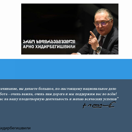
Хидирбегишвили