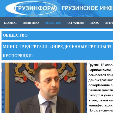
ГЛАВНАЯ
ПОЛИТИКА
ОБЩЕСТВО
АКТУАЛЬНО
ПРАВО
ПУБ
ОБЩЕСТВО
МИНИСТР ВД ГРУЗИИ: «ОПРЕДЕЛЕННЫЕ ГРУППЫ 1
БЕСПОРЯДКИ»
Грузия, 15 апр
Гарибашвили
,
собирается при
демонстративно
оскорбление с
решили участв
рапорт и уйти
этого, закон 
манифестациях
По разъяснению