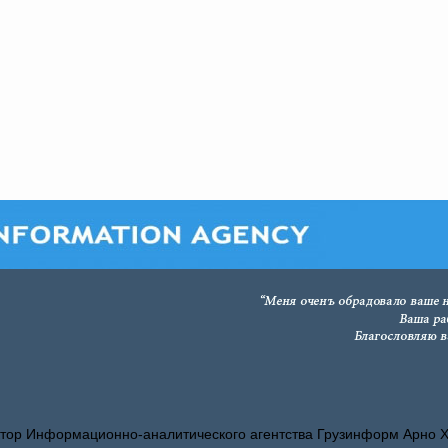
тор Информационно-аналитического агентства Грузинформ Арно 