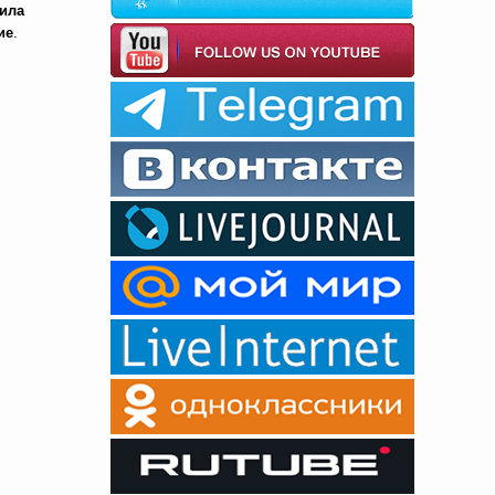
нила
ие
.