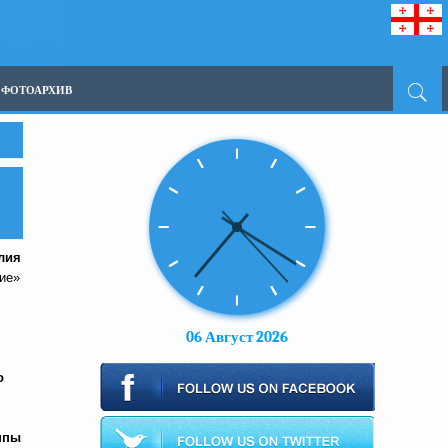
ФОТОАРХИВ
лия
ние»
06 Август 2026
о
ппы