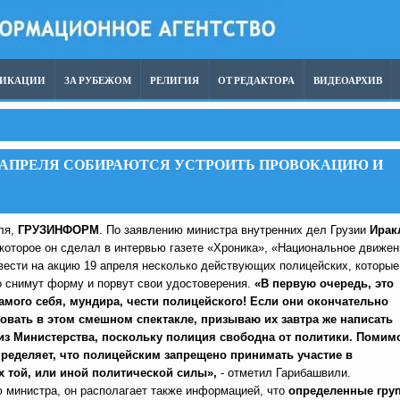
ЛИКАЦИИ
ЗА РУБЕЖОМ
РЕЛИГИЯ
ОТ РЕДАКТОРА
ВИДЕОАРХИВ
9 АПРЕЛЯ СОБИРАЮТСЯ УСТРОИТЬ ПРОВОКАЦИЮ И
еля,
ГРУЗИНФОРМ
. По заявлению министра внутренних дел Грузии
Ирак
 которое он сделал в интервью газете «Хроника», «Национальное движе
вести на акцию 19 апреля несколько действующих полицейских, которые
 снимут форму и порвут свои удостоверения.
«В первую очередь, это
амого себя, мундира, чести полицейского! Если они окончательно
овать в этом смешном спектакле, призываю их завтра же написать
 из Министерства, поскольку полиция свободна от политики. Помим
определяет, что полицейским запрещено принимать участие в
 той, или иной политической силы»,
- отметил Гарибашвили.
 министра, он располагает также информацией, что
определенные гру