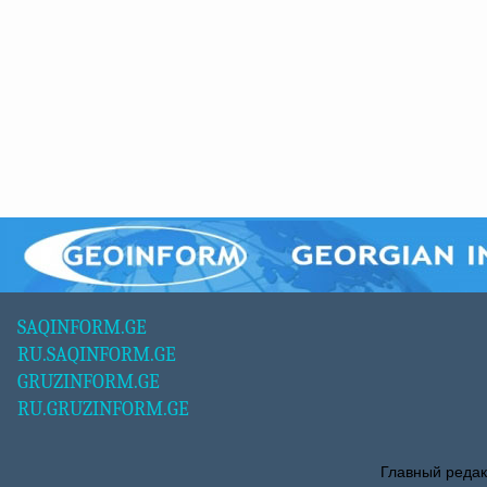
SAQINFORM.GE
RU.SAQINFORM.GE
GRUZINFORM.GE
RU.GRUZINFORM.GE
Главный редак