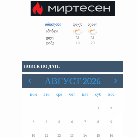
თბილისი
დღეს
ხვალ
ამინდი
დღე
31
31
ღამე
19
20
ПОИСК ПО ДАТЕ
АВГУСТ 2026
пон
вто
сре
чет
пят
суб
вос
1
2
3
4
5
6
7
8
9
10
11
12
13
14
15
16