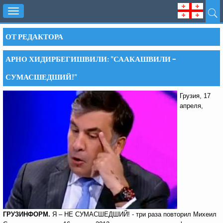
Toggle
navigation
ОТ РЕДАКТОРА
АРНО ХИДИРБЕГИШВИЛИ: "СААКАШВИЛИ –
СУМАСШЕДШИЙ!"
Грузия, 17
апреля,
ГРУЗИНФОРМ.
Я – НЕ СУМАСШЕДШИЙ! - три раза повторил Михеил