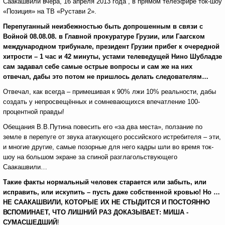
Саакашвили вчера, 16 апреля 2013 года , в прямом телеэфире ток-шоу
«Позиция» на ТВ «Рустави 2».
Перепуганный неизбежностью быть допрошенным в связи с
Войной 08.08.08. в Главной прокуратуре Грузии, или Гаагском
международном трибунале, президент Грузии прибег к очередной
хитрости – 1 час и 42 минуты, устами телеведущей Нино Шубладзе
сам задавал себе самые острые вопросы и сам же на них
отвечал, дабы это потом не пришлось делать следователям…
Отвечал, как всегда – примешивая к 90% лжи 10% реальности, дабы
создать у непросвещённых и сомневающихся впечатление 100-
процентной правды!
Обещания В.В.Путина повесить его «за два места», ползание по
земле в перепуге от звука атакующего российского истребителя – эти,
и многие другие, самые позорные для него кадры шли во время ток-
шоу на большом экране за спиной разглагольствующего
Саакашвили…
Такие факты нормальный человек старается или забыть, или
исправить, или искупить – пусть даже собственной кровью! Но …
НЕ СААКАШВИЛИ, КОТОРЫЕ ИХ НЕ СТЫДИТСЯ И ПОСТОЯННО
ВСПОМИНАЕТ, ЧТО ЛИШНИЙ РАЗ ДОКАЗЫВАЕТ: МИША -
СУМАСШЕДШИЙ
!