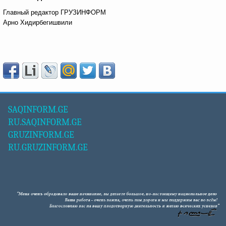
Главный редактор ГРУЗИНФОРМ
Арно Хидирбегишвили
SAQINFORM.GE
RU.SAQINFORM.GE
GRUZINFORM.GE
RU.GRUZINFORM.GE