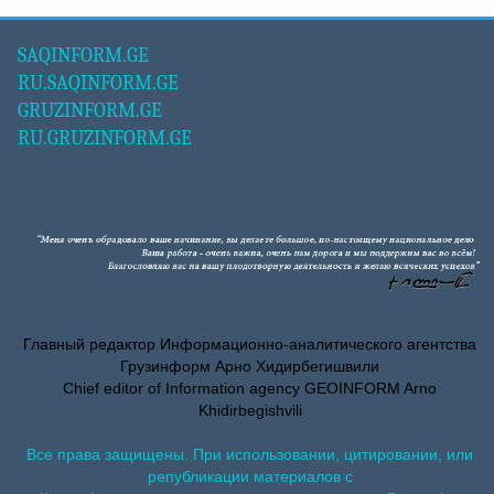
SAQINFORM.GE
RU.SAQINFORM.GE
GRUZINFORM.GE
RU.GRUZINFORM.GE
Главный редактор Информационно-аналитического агентства
Грузинформ Арно Хидирбегишвили
Chief editor of Information agency GEOINFORM Arno
Khidirbegishvili
Все права защищены. При использовании, цитировании, или
републикации материалов с