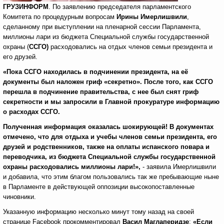
ГРУЗИНФОРМ
. По заявлению председателя парламентского
Комитета по процедурным вопросам
Ирины Имерлишвили
,
сделанному при выступлении на пленарной сессии Парламента,
миллионы лари из бюджета Специальной службы государственной
охраны (
ССГО)
расходовались на отдых членов семьи президента и
его друзей.
«Пока ССГО находилась в подчинении президента, на её
документы был наложен гриф «секретно». После того, как ССГО
перешла в подчинение правительства, с нее был снят гриф
секретности и мы запросили в Главной прокуратуре информацию
о расходах ССГО.
Полученная информация оказалась шокирующей! В документах
отмечено, что для отдыха и учебы членов семьи президента, его
друзей и родственников, также на оплаты испанского повара и
переводчика, из бюджета Специальной службы государственной
охраны расходовались миллионы лари!»,
- заявила Имерлишвили
и добавила, что этим благом пользовались так же пребывающие ныне
в Парламенте в действующей оппозиции высокопоставленные
чиновники.
Указанную информацию несколько минут тому назад на своей
странице Facebook прокомментировал
Васил Маглаперидзе
:
«Если