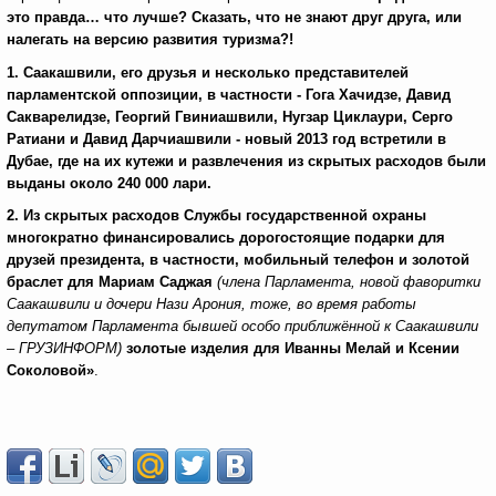
это правда… что лучше? Сказать, что не знают друг друга, или
налегать на версию развития туризма?!
1. Саакашвили, его друзья и несколько представителей
парламентской оппозиции, в частности - Гога Хачидзе, Давид
Сакварелидзе, Георгий Гвиниашвили, Нугзар Циклаури, Серго
Ратиани и Давид Дарчиашвили - новый 2013 год встретили в
Дубае, где на их кутежи и развлечения из скрытых расходов были
выданы около 240 000 лари.
2. Из скрытых расходов Службы государственной охраны
многократно финансировались дорогостоящие подарки для
друзей президента, в частности, мобильный телефон и золотой
браслет для Мариам Саджая
(члена Парламента, новой фаворитки
Саакашвили и дочери Нази Арония, тоже, во время работы
депутатом Парламента бывшей особо приближённой к Саакашвили
– ГРУЗИНФОРМ)
золотые изделия для Иванны Мелай и Ксении
Соколовой»
.