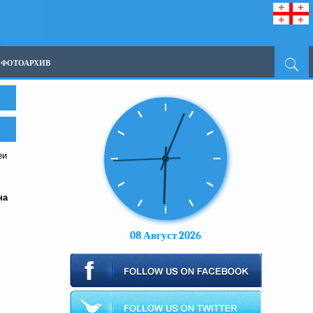
ФОТОАРХИВ
еи
на
08 Август 2026