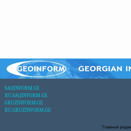
SAQINFORM.GE
RU.SAQINFORM.GE
GRUZINFORM.GE
RU.GRUZINFORM.GE
Главный редак