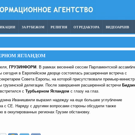
ЛИКАЦИИ
ЗА РУБЕЖОМ
РЕЛИГИЯ
ОТ РЕДАКТОРА
ВИДЕОАРХИВ
ЬЕРНОМ ЯГЛАНДОМ
реля,
ГРУЗИНФОРМ
. В рамках весенней сессии Парламентской ассамбл
ы сегодня в Европейском дворце состоялась расширенная встреча с
секретарем Совета Европы, на которой присутствовали премьер-министр
ны грузинской делегации. После завершения расширенной встречи
Бидзи
встретился с
Турбьерном Ягландом
с глазу на глаз.
идзина Иванишвили выразил надежду на еще большее углубление
ва с СЕ. Наряду с другими вопросами стороны обсудили также
 в оккупированных регионах Грузии обстановку.