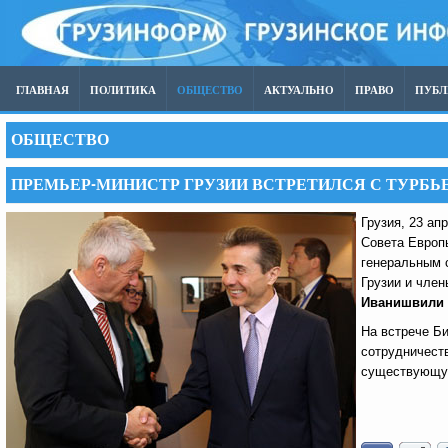
ГЛАВНАЯ
ПОЛИТИКА
ОБЩЕСТВО
АКТУАЛЬНО
ПРАВО
ПУБ
ОБЩЕСТВО
ПРЕМЬЕР-МИНИСТР ГРУЗИИ ВСТРЕТИЛСЯ С ТУРБ
Грузия, 23 ап
Совета Европ
генеральным 
Грузии и чле
Иванишвили
На встрече Б
сотрудничест
существующую