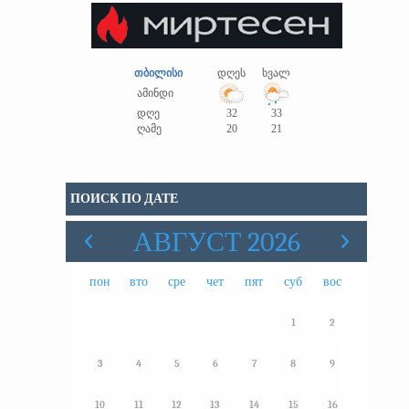
თბილისი
დღეს
ხვალ
ამინდი
დღე
32
33
ღამე
20
21
ПОИСК ПО ДАТЕ
АВГУСТ 2026
пон
вто
сре
чет
пят
суб
вос
1
2
3
4
5
6
7
8
9
10
11
12
13
14
15
16