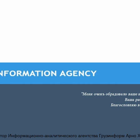
тор Информационно-аналитического агентства Грузинформ Арно 